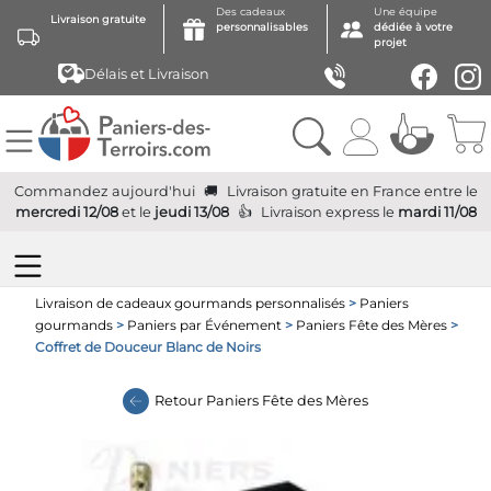
Des cadeaux
Une équipe
Livraison gratuite
personnalisables
dédiée à votre
projet
Délais et Livraison
Commandez aujourd'hui
Livraison gratuite
en France
entre le
mercredi 12/08
et le
jeudi 13/08
Livraison express
le
mardi 11/08
Livraison de cadeaux gourmands personnalisés
>
Paniers
gourmands
>
Paniers par Événement
>
Paniers Fête des Mères
>
Coffret de Douceur Blanc de Noirs
Retour
Paniers Fête des Mères