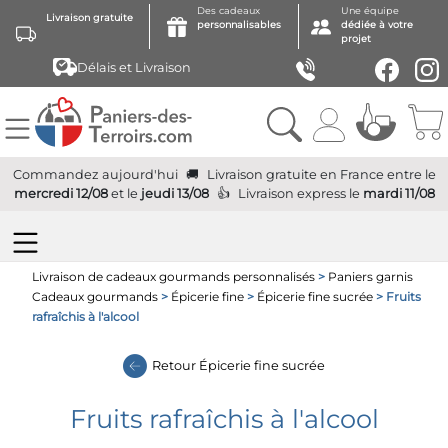
Des cadeaux
Une équipe
Livraison gratuite
personnalisables
dédiée à votre
projet
Délais et Livraison
Commandez aujourd'hui
Livraison gratuite
en France
entre le
mercredi 12/08
et le
jeudi 13/08
Livraison express
le
mardi 11/08
Livraison de cadeaux gourmands personnalisés
>
Paniers garnis
Cadeaux gourmands
>
Épicerie fine
>
Épicerie fine sucrée
> Fruits
rafraîchis à l'alcool
Retour
Épicerie fine sucrée
Fruits rafraîchis à l'alcool