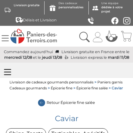
Des cadeaux
Une équipe
Livraison gratuite
personnalisables
dédiée à votre
projet
Délais et Livraison
Commandez aujourd'hui
Livraison gratuite
en France
entre le
mercredi 12/08
et le
jeudi 13/08
Livraison express
le
mardi 11/08
Livraison de cadeaux gourmands personnalisés
>
Paniers garnis
Cadeaux gourmands
>
Épicerie fine
>
Épicerie fine salée
> Caviar
Retour
Épicerie fine salée
Caviar