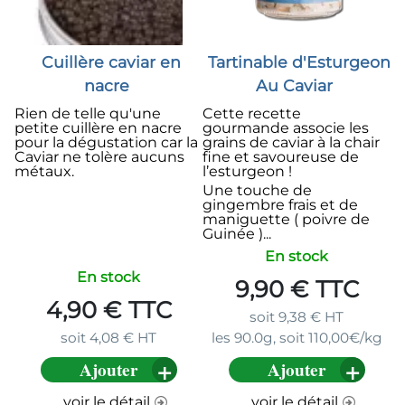
Cuillère caviar en
Tartinable d'Esturgeon
nacre
Au Caviar
Rien de telle qu'une
Cette recette
petite cuillère en nacre
gourmande associe les
pour la dégustation car la
grains de caviar à la chair
Caviar ne tolère aucuns
fine et savoureuse de
métaux.
l’esturgeon !
Une touche de
gingembre frais et de
maniguette ( poivre de
Guinée )...
En stock
En stock
9,90
€
TTC
4,90
€
TTC
soit
9,38
€
HT
soit
4,08
€
HT
les 90.0g, soit 110,00€/kg
Ajouter
Ajouter
voir le détail
voir le détail