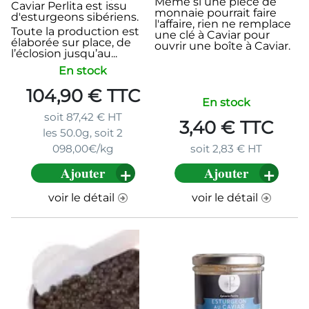
Même si une pièce de
Caviar Perlita est issu
monnaie pourrait faire
d'esturgeons sibériens.
l'affaire, rien ne remplace
Toute la production est
une clé à Caviar pour
élaborée sur place, de
ouvrir une boîte à Caviar.
l’éclosion jusqu’au...
En stock
104,90
€
TTC
En stock
soit
87,42
€
HT
3,40
€
TTC
les 50.0g, soit 2
098,00€/kg
soit
2,83
€
HT
Ajouter
Ajouter
voir le détail
voir le détail