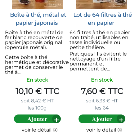
Boîte à thé, métal et
Lot de 64 filtres à thé
papier japonais
en papier
Boîte à thé en métal de
64 filtres à thé en papier
fer blanc recouverte de
non traité, utilisables en
papier japonais original
tasse individuelle ou
(opercule métal).
petite théière.
Pratiques ! Ils évitent le
Cette boîte à thé
nettoyage d'un filtre
hermétique et décorative
permanent et
permet de conserver le
permettent de...
thé à...
En stock
En stock
10,10
€
TTC
7,60
€
TTC
soit
8,42
€
HT
soit
6,33
€
HT
les 100g
les 64
Ajouter
Ajouter
voir le détail
voir le détail