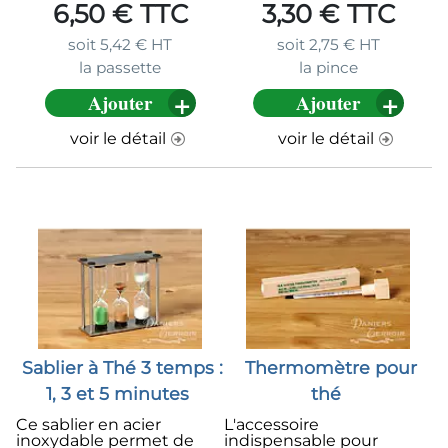
6,50
€
TTC
3,30
€
TTC
soit
5,42
€
HT
soit
2,75
€
HT
la passette
la pince
Ajouter
Ajouter
voir le détail
voir le détail
Sablier à Thé 3 temps :
Thermomètre pour
1, 3 et 5 minutes
thé
Ce sablier en acier
L'accessoire
inoxydable permet de
indispensable pour