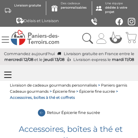
Des cadeaux
Une équipe
Livraison gratuite
personnalisables
dédiée à votre
projet
Délais et Livraison
Commandez aujourd'hui
Livraison gratuite
en France
entre le
mercredi 12/08
et le
jeudi 13/08
Livraison express
le
mardi 11/08
Livraison de cadeaux gourmands personnalisés
>
Paniers garnis
Cadeaux gourmands
>
Épicerie fine
>
Épicerie fine sucrée
>
Accessoires, boîtes à thé et coffrets
Retour
Épicerie fine sucrée
Accessoires, boîtes à thé et