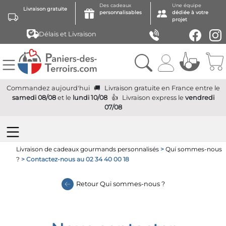
Des cadeaux
Une équipe
Livraison gratuite
personnalisables
dédiée à votre
projet
Délais et Livraison
Commandez aujourd'hui
Livraison gratuite
en France
entre le
samedi 08/08
et le
lundi 10/08
Livraison express
le
vendredi
07/08
Livraison de cadeaux gourmands personnalisés
>
Qui sommes-nous
?
> Contactez-nous au 02 34 40 00 18
Retour
Qui sommes-nous ?