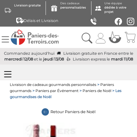
Des cadeaux
Une équipe
Livraison gratuite
personnalisables
dédiée à votre
projet
Délais et Livraison
Commandez aujourd'hui
Livraison gratuite
en France
entre le
mercredi 12/08
et le
jeudi 13/08
Livraison express
le
mardi 11/08
Livraison de cadeaux gourmands personnalisés
>
Paniers
gourmands
>
Paniers par Événement
>
Paniers de Noël
> Les
gourmandises de Noël
Retour
Paniers de Noël