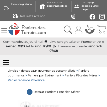
Des cadeaux
Une équipe
Livraison gratuite
personnalisables
dédiée à votre
projet
Délais et Livraison
Commandez aujourd'hui
Livraison gratuite
en France
entre le
samedi 08/08
et le
lundi 10/08
Livraison express
le
vendredi
07/08
Livraison de cadeaux gourmands personnalisés
>
Paniers
gourmands
>
Paniers par Événement
>
Paniers Fête des Mères
>
Panier repas de Provence
Retour
Paniers Fête des Mères