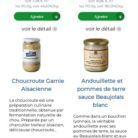
soit
3,98
€
HT
soit
18,86
€
HT
les 90.0g, soit 46,67€/kg
les 110.0g, soit 180,91€/kg
Ajouter
Ajouter
voir le détail
voir le détail
Choucroute Garnie
Andouillette et
Alsacienne
pommes de terre
sauce Beaujolais
La choucroute est une
blanc
préparation culinaire
traditionnelle, obtenue par
fermentation naturelle de
Comme dans un bouchon
chou. Préparée par un
lyonnais, la véritable
charcutier traiteur alsacien,
andouillette avec ses
délicieuse choucroute...
pommes de terre, sa sauce
au Beaujolais blanc et aux