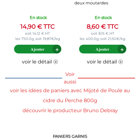
deux moutardes
En stock
En stock
14,90
€
TTC
8,60
€
TTC
soit
14,12
€
HT
soit
8,15
€
HT
les 750.0g, soit 19,87€/kg
les 400.0g, soit 21,50€/kg
Ajouter
Ajouter
voir le détail
voir le détail
Voir
aussi
voir les idées de paniers avec Mijoté de Poule au
cidre du Perche 800g
découvrir le producteur Bruno Debray
PANIERS GARNIS