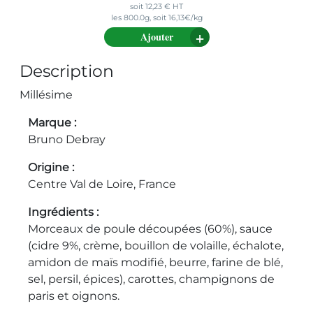
soit
12,23
€
HT
les 800.0g, soit 16,13€/kg
Ajouter
Description
Millésime
Marque
Bruno Debray
Origine
Centre Val de Loire, France
Ingrédients
Morceaux de poule découpées (60%), sauce
(cidre 9%, crème, bouillon de volaille, échalote,
amidon de maïs modifié, beurre, farine de blé,
sel, persil, épices), carottes, champignons de
paris et oignons.