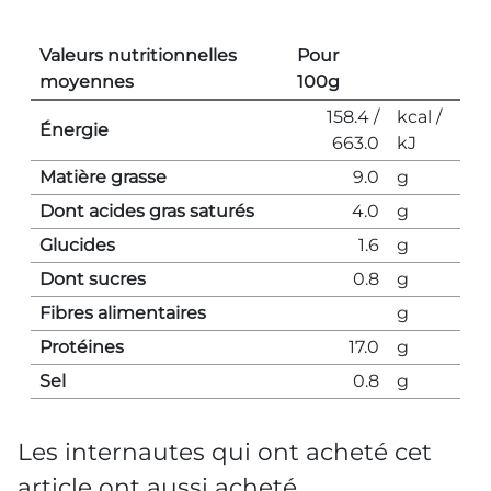
Valeurs nutritionnelles
Pour
moyennes
100g
158.4 /
kcal /
Énergie
663.0
kJ
Matière grasse
9.0
g
Dont acides gras saturés
4.0
g
Glucides
1.6
g
Dont sucres
0.8
g
Fibres alimentaires
g
Protéines
17.0
g
Sel
0.8
g
Les internautes qui ont acheté cet
article ont aussi acheté