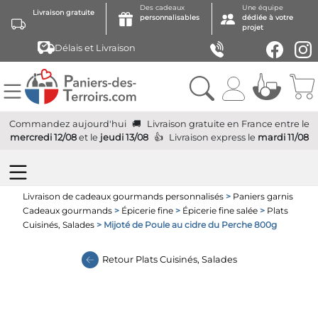
Des cadeaux
Une équipe
Livraison gratuite
personnalisables
dédiée à votre
projet
Délais et Livraison
Commandez aujourd'hui
Livraison gratuite
en France
entre le
mercredi 12/08
et le
jeudi 13/08
Livraison express
le
mardi 11/08
Livraison de cadeaux gourmands personnalisés
>
Paniers garnis
Cadeaux gourmands
>
Épicerie fine
>
Épicerie fine salée
>
Plats
Cuisinés, Salades
> Mijoté de Poule au cidre du Perche 800g
Retour
Plats Cuisinés, Salades