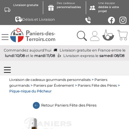
Des cadeaux
Une équipe
Livraison gratuite
personnalisables
dédiée à votre
projet
Délais et Livraison
Commandez aujourd'hui
Livraison gratuite
en France
entre le
lundi 10/08
et le
mardi 11/08
Livraison express
le
samedi 08/08
Livraison de cadeaux gourmands personnalisés
>
Paniers
gourmands
>
Paniers par Événement
>
Paniers Fête des Pères
>
Pique-nique du Pêcheur
Retour
Paniers Fête des Pères