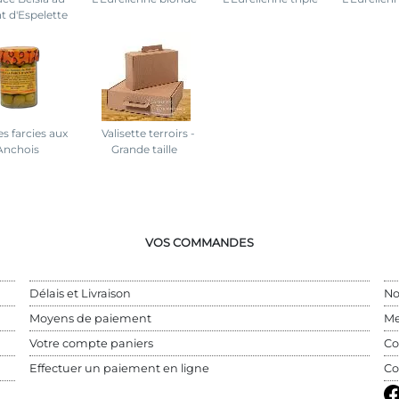
t d'Espelette
es farcies aux
Valisette terroirs -
Anchois
Grande taille
VOS COMMANDES
Délais et Livraison
No
Moyens de paiement
Me
Votre compte paniers
Co
Effectuer un paiement en ligne
Co