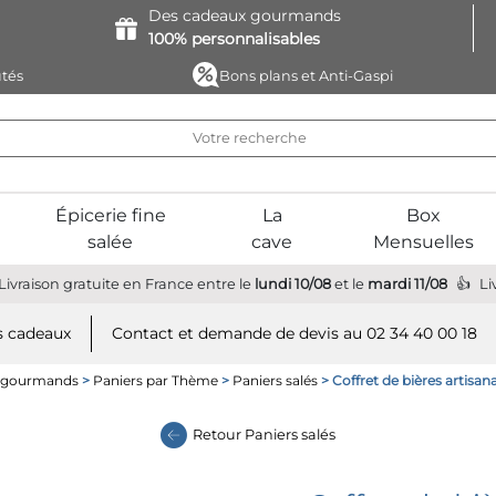
Des cadeaux
gourmands
100%
personnalisables
tés
Bons plans et Anti-Gaspi
Épicerie fine
La
Box
salée
cave
Mensuelles
Livraison gratuite
en France
entre le
lundi 10/08
et le
mardi 11/08
Li
 cadeaux
Contact et demande de devis au 02 34 40 00 18
s gourmands
>
Paniers par Thème
>
Paniers salés
> Coffret de bières artisan
Retour
Paniers salés