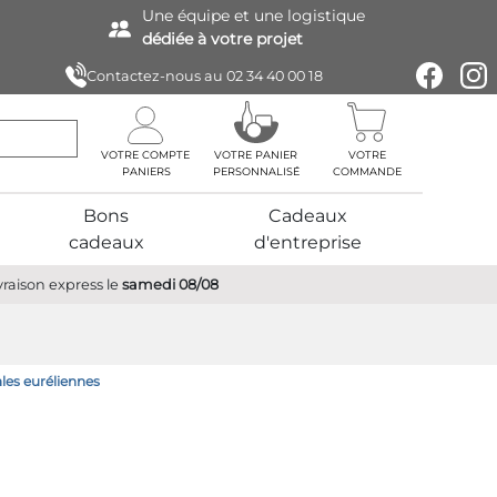
Une équipe
et une logistique
dédiée à votre projet
Contactez-nous au
02 34 40 00 18
VOTRE COMPTE
VOTRE PANIER
VOTRE
PERSONNALISÉ
COMMANDE
Bons
Cadeaux
cadeaux
d'entreprise
vraison express
le
samedi 08/08
ales euréliennes