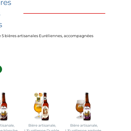
ères
s
s
e 5 bières artisanales Euréliennes, accompagnées
rtisanale,
Bière artisanale,
Bière artisanale,
ne blanche
L'Eurélienne Dunkle
L'Eurélienne ambrée