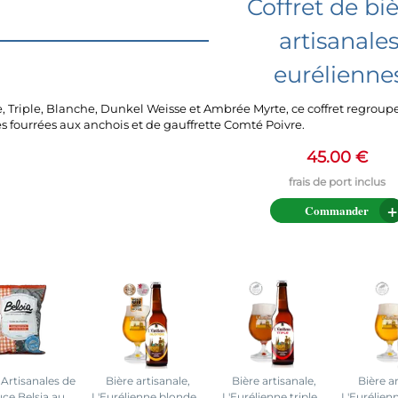
Coffret de bi
artisanale
eurélienne
, Triple, Blanche, Dunkel Weisse et Ambrée Myrte, ce coffret regroup
es fourrées aux anchois et de gauffrette Comté Poivre.
45.00 €
Commander
 Artisanales de
Bière artisanale,
Bière artisanale,
Bière a
ce Belsia au
L'Eurélienne blonde
L'Eurélienne triple
L'Eurélien