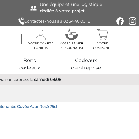
Une équipe
et une logistique
dédiée à votre projet
Contactez-nous au
02 34 40 00 18
VOTRE COMPTE
VOTRE PANIER
VOTRE
PERSONNALISÉ
COMMANDE
Bons
Cadeaux
cadeaux
d'entreprise
vraison express
le
samedi 08/08
terranée Cuvée Azur Rosé 75cl