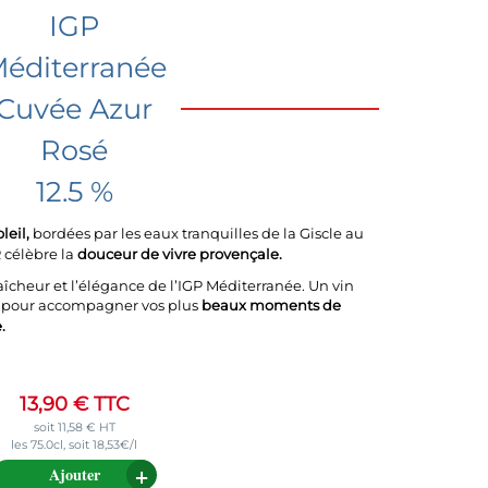
IGP
éditerranée
Cuvée Azur
Rosé
12.5 %
leil,
bordées par les eaux tranquilles de la Giscle au
 célèbre la
douceur de vivre provençale.
aîcheur et l’élégance de l’IGP Méditerranée. Un vin
éal pour accompagner vos plus
beaux moments de
.
13,90
€
TTC
soit
11,58
€
HT
les 75.0cl, soit 18,53€/l
Ajouter