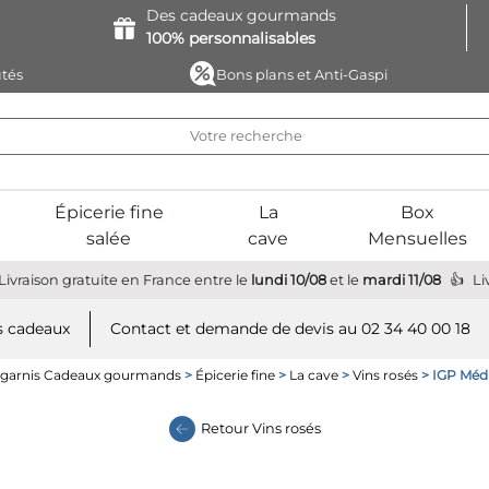
Des cadeaux
gourmands
100%
personnalisables
tés
Bons plans et Anti-Gaspi
Épicerie fine
La
Box
salée
cave
Mensuelles
Livraison gratuite
en France
entre le
lundi 10/08
et le
mardi 11/08
Li
 cadeaux
Contact et demande de devis au 02 34 40 00 18
 garnis Cadeaux gourmands
>
Épicerie fine
>
La cave
>
Vins rosés
> IGP Médi
Retour
Vins rosés