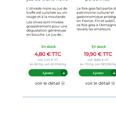
L'olivade noire au jus de
Le foie gras fait partie 
truffe est cuisinée au vin
patrimoine culturel et
rouge et à la moutarde.
gastronomique protég
en France. Fin et subtil,
Les olives sont mixées
ce foie gras à l'Armagn
grossièrement pour une
raviera les amateurs.
dégustation généreuse
en bouche. Le jus de...
En stock
En stock
4,80
€
TTC
19,90
€
TTC
soit
4,55
€
HT
soit
18,86
€
HT
les 80.0g, soit 60,00€/kg
les 110.0g, soit 180,91€/k
Ajouter
Ajouter
voir le détail
voir le détail