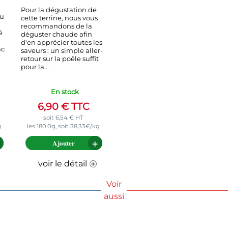
Pour la dégustation de
du
cette terrine, nous vous
recommandons de la
é
déguster chaude afin
d'en apprécier toutes les
ac
saveurs : un simple aller-
retour sur la poêle suffit
pour la...
En stock
6,90
€
TTC
soit
6,54
€
HT
g
les 180.0g, soit 38,33€/kg
Ajouter
voir le détail
Voir
aussi