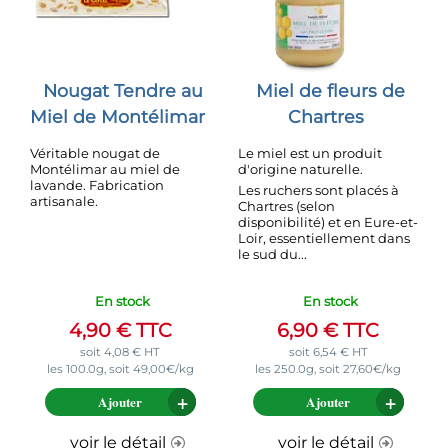
Nougat Tendre au
Miel de fleurs de
Miel de Montélimar
Chartres
Véritable nougat de
Le miel est un produit
Montélimar au miel de
d'origine naturelle.
lavande. Fabrication
Les ruchers sont placés à
artisanale.
Chartres (selon
disponibilité) et en Eure-et-
Loir, essentiellement dans
le sud du...
En stock
En stock
4,90
€
TTC
6,90
€
TTC
soit
4,08
€
HT
soit
6,54
€
HT
les 100.0g, soit 49,00€/kg
les 250.0g, soit 27,60€/kg
Ajouter
Ajouter
voir le détail
voir le détail