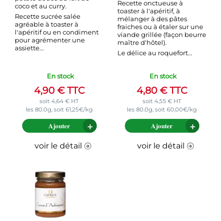
Recette onctueuse à
coco et au curry.
toaster à l'apéritif, à
Recette sucrée salée
mélanger à des pâtes
agréable à toaster à
fraiches ou à étaler sur une
l'apéritif ou en condiment
viande grillée (façon beurre
pour agrémenter une
maître d'hôtel).
assiette...
Le délice au roquefort...
En stock
En stock
4,90
€
TTC
4,80
€
TTC
soit
4,64
€
HT
soit
4,55
€
HT
les 80.0g, soit 61,25€/kg
les 80.0g, soit 60,00€/kg
Ajouter
Ajouter
voir le détail
voir le détail