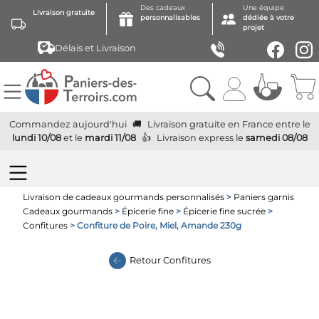
Des cadeaux
Une équipe
Livraison gratuite
personnalisables
dédiée à votre
projet
Délais et Livraison
Commandez aujourd'hui
Livraison gratuite
en France
entre le
lundi 10/08
et le
mardi 11/08
Livraison express
le
samedi 08/08
Livraison de cadeaux gourmands personnalisés
>
Paniers garnis
Cadeaux gourmands
>
Épicerie fine
>
Épicerie fine sucrée
>
Confitures
> Confiture de Poire, Miel, Amande 230g
Retour
Confitures