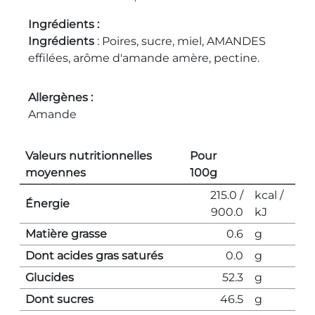
Ingrédients
Ingrédients
: Poires, sucre, miel, AMANDES
effilées, arôme d'amande amère, pectine.
Allergènes
Amande
Valeurs nutritionnelles
Pour
moyennes
100g
215.0 /
kcal /
Énergie
900.0
kJ
Matière grasse
0.6
g
Dont acides gras saturés
0.0
g
Glucides
52.3
g
Dont sucres
46.5
g