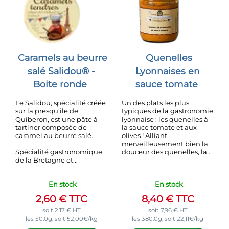
Caramels au beurre
Quenelles
salé Salidou® -
Lyonnaises en
Boite ronde
sauce tomate
Le Salidou, spécialité créée
Un des plats les plus
sur la presqu'ile de
typiques de la gastronomie
Quiberon, est une pâte à
lyonnaise : les quenelles à
tartiner composée de
la sauce tomate et aux
caramel au beurre salé.
olives ! Alliant
merveilleusement bien la
Spécialité gastronomique
douceur des quenelles, la...
de la Bretagne et...
En stock
En stock
2,60
€
TTC
8,40
€
TTC
soit
2,17
€
HT
soit
7,96
€
HT
les 50.0g, soit 52,00€/kg
les 380.0g, soit 22,11€/kg