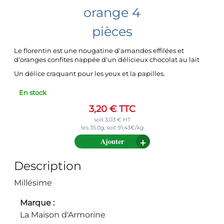
orange 4
pièces
Le florentin est une nougatine d'amandes effilées et
d'oranges confites nappée d'un délicieux chocolat au lait
Un délice craquant pour les yeux et la papilles.
En stock
3,20
€
TTC
soit
3,03
€
HT
les 35.0g, soit 91,43€/kg
Ajouter
Description
Millésime
Marque
La Maison d'Armorine