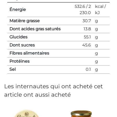
532.6 / 2
kcal /
Énergie
230.0
kJ
Matière grasse
30.7
g
Dont acides gras saturés
13.8
g
Glucides
55.1
g
Dont sucres
45.6
g
Fibres alimentaires
g
Protéines
g
Sel
0.1
g
Les internautes qui ont acheté cet
article ont aussi acheté