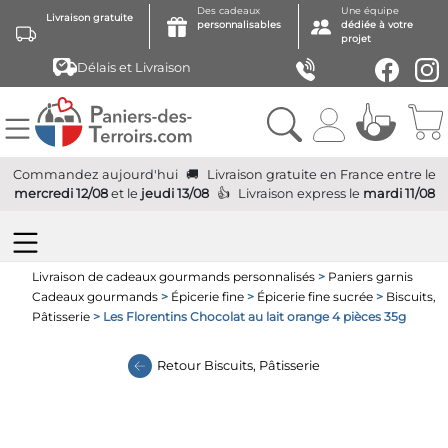
Des cadeaux
Une équipe
Livraison gratuite
personnalisables
dédiée à votre
projet
Délais et Livraison
Commandez aujourd'hui
Livraison gratuite
en France
entre le
mercredi 12/08
et le
jeudi 13/08
Livraison express
le
mardi 11/08
Livraison de cadeaux gourmands personnalisés
>
Paniers garnis
Cadeaux gourmands
>
Épicerie fine
>
Épicerie fine sucrée
>
Biscuits,
Pâtisserie
> Les Florentins Chocolat au lait orange 4 pièces 35g
Retour
Biscuits, Pâtisserie