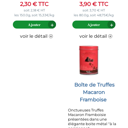
2,30
€
TTC
3,90
€
TTC
soit
2,18
€
HT
soit
3,70
€
HT
les 150.0g, soit 15,33€/kg
les 80.0g, soit 48,75€/kg
Ajouter
Ajouter
voir le détail
voir le détail
Boîte de Truffes
Macaron
Framboise
Onctueuses Truffes
Macaron Framboisie
présentées dans une
élégante boite métal "à la