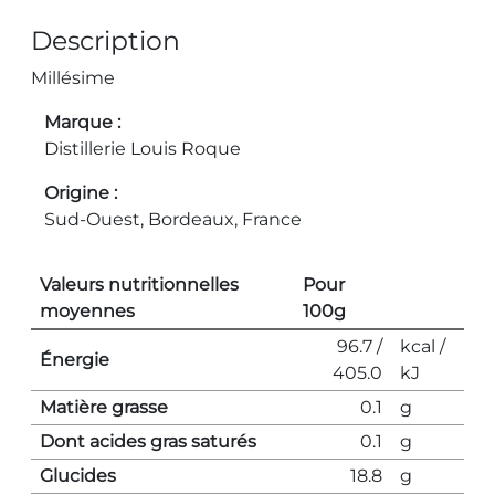
Description
Millésime
Marque
Distillerie Louis Roque
Origine
Sud-Ouest, Bordeaux, France
Valeurs nutritionnelles
Pour
moyennes
100g
96.7 /
kcal /
Énergie
405.0
kJ
Matière grasse
0.1
g
Dont acides gras saturés
0.1
g
Glucides
18.8
g