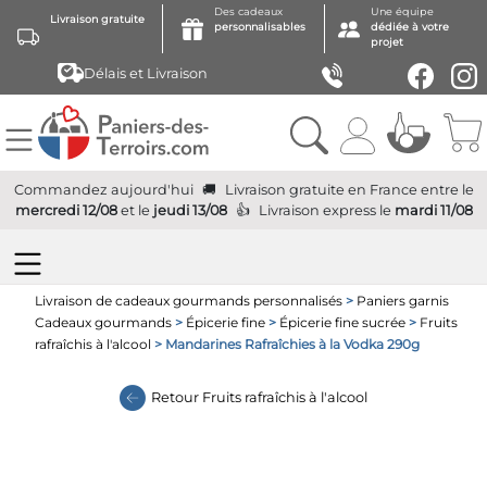
Des cadeaux
Une équipe
Livraison gratuite
personnalisables
dédiée à votre
projet
Délais et Livraison
Commandez aujourd'hui
Livraison gratuite
en France
entre le
mercredi 12/08
et le
jeudi 13/08
Livraison express
le
mardi 11/08
Livraison de cadeaux gourmands personnalisés
>
Paniers garnis
Cadeaux gourmands
>
Épicerie fine
>
Épicerie fine sucrée
>
Fruits
rafraîchis à l'alcool
> Mandarines Rafraîchies à la Vodka 290g
Retour
Fruits rafraîchis à l'alcool