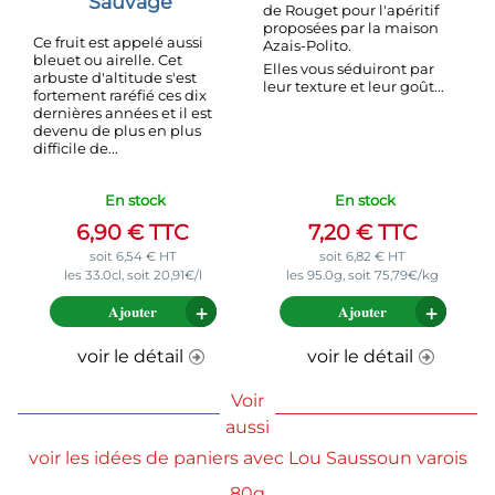
Sauvage
de Rouget pour l'apéritif
proposées par la maison
Ce fruit est appelé aussi
Azais-Polito.
bleuet ou airelle. Cet
Elles vous séduiront par
arbuste d'altitude s'est
leur texture et leur goût...
fortement raréfié ces dix
dernières années et il est
devenu de plus en plus
difficile de...
En stock
En stock
6,90
€
TTC
7,20
€
TTC
soit
6,54
€
HT
soit
6,82
€
HT
les 33.0cl, soit 20,91€/l
les 95.0g, soit 75,79€/kg
Ajouter
Ajouter
voir le détail
voir le détail
Voir
aussi
voir les idées de paniers avec Lou Saussoun varois
80g