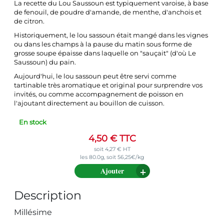
La recette du Lou Saussoun est typiquement varoise, à base
de fenouil, de poudre d'amande, de menthe, d'anchois et
de citron.
Historiquement, le lou sassoun était mangé dans les vignes
ou dans les champs à la pause du matin sous forme de
grosse soupe épaisse dans laquelle on "sauçait" (d'où Le
Saussoun) du pain.
Aujourd'hui, le lou sassoun peut être servi comme
tartinable très aromatique et original pour surprendre vos
invités, ou comme accompagnement de poisson en
l'ajoutant directement au bouillon de cuisson.
En stock
4,50
€
TTC
soit
4,27
€
HT
les 80.0g, soit 56,25€/kg
Ajouter
Description
Millésime