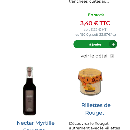
tranchées, cuites au...
En stock
3,40
€
TTC
soit
3,22
€
HT
les 150.0g, soit 22,67€/kg
Ajouter
voir le détail
Rillettes de
Rouget
Nectar Myrtille
Découvrez le Rouget
autrement avec le Rillettes