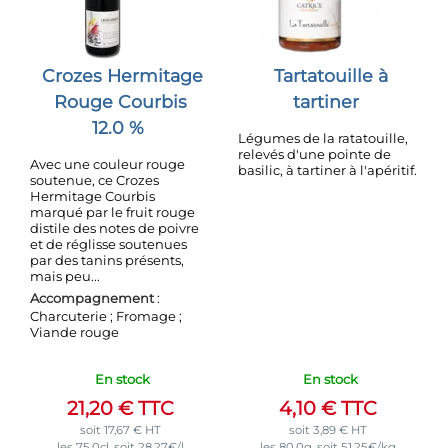
Crozes Hermitage
Tartatouille à
Rouge Courbis
tartiner
12.0 %
Légumes de la ratatouille,
relevés d'une pointe de
Avec une couleur rouge
basilic, à tartiner à l'apéritif.
soutenue, ce Crozes
Hermitage Courbis
marqué par le fruit rouge
distile des notes de poivre
et de réglisse soutenues
par des tanins présents,
mais peu...
Accompagnement
:
Charcuterie ; Fromage ;
Viande rouge
En stock
En stock
21,20
€
TTC
4,10
€
TTC
soit
17,67
€
HT
soit
3,89
€
HT
les 75.0cl, soit 28,27€/l
les 80.0g, soit 51,25€/kg