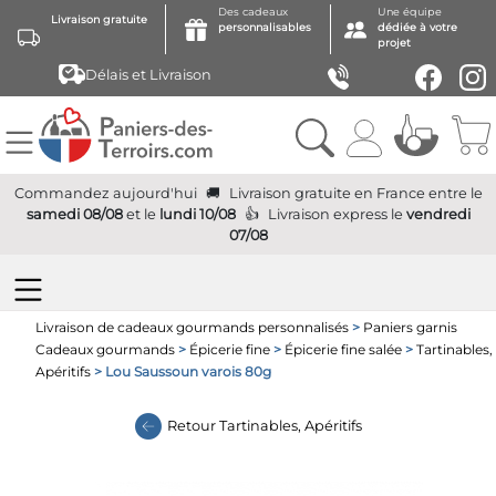
Des cadeaux
Une équipe
Livraison gratuite
personnalisables
dédiée à votre
projet
Délais et Livraison
Commandez aujourd'hui
Livraison gratuite
en France
entre le
samedi 08/08
et le
lundi 10/08
Livraison express
le
vendredi
07/08
Livraison de cadeaux gourmands personnalisés
>
Paniers garnis
Cadeaux gourmands
>
Épicerie fine
>
Épicerie fine salée
>
Tartinables,
Apéritifs
> Lou Saussoun varois 80g
Retour
Tartinables, Apéritifs