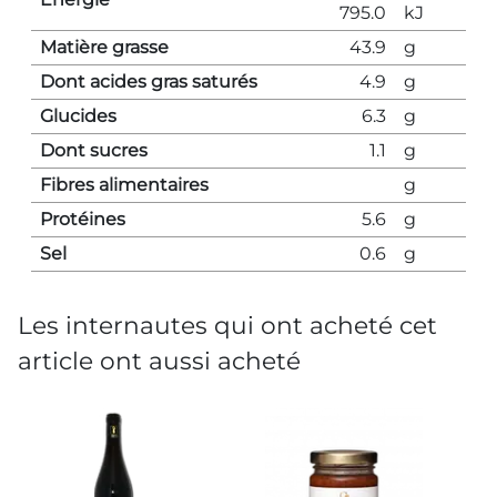
795.0
kJ
Matière grasse
43.9
g
Dont acides gras saturés
4.9
g
Glucides
6.3
g
Dont sucres
1.1
g
Fibres alimentaires
g
Protéines
5.6
g
Sel
0.6
g
Les internautes qui ont acheté cet
article ont aussi acheté