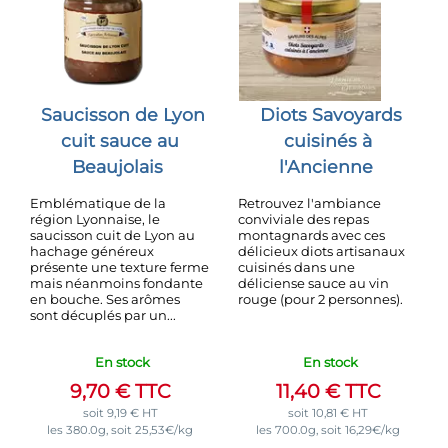
Saucisson de Lyon
Diots Savoyards
cuit sauce au
cuisinés à
Beaujolais
l'Ancienne
Emblématique de la
Retrouvez l'ambiance
région Lyonnaise, le
conviviale des repas
saucisson cuit de Lyon au
montagnards avec ces
hachage généreux
délicieux diots artisanaux
présente une texture ferme
cuisinés dans une
mais néanmoins fondante
déliciense sauce au vin
en bouche. Ses arômes
rouge (pour 2 personnes).
sont décuplés par un...
En stock
En stock
9,70
€
TTC
11,40
€
TTC
soit
9,19
€
HT
soit
10,81
€
HT
les 380.0g, soit 25,53€/kg
les 700.0g, soit 16,29€/kg