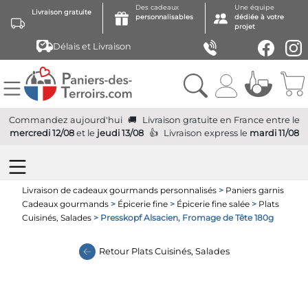
Des cadeaux
Une équipe
Livraison gratuite
personnalisables
dédiée à votre
projet
Délais et Livraison
Commandez aujourd'hui
Livraison gratuite
en France
entre le
mercredi 12/08
et le
jeudi 13/08
Livraison express
le
mardi 11/08
Livraison de cadeaux gourmands personnalisés
>
Paniers garnis
Cadeaux gourmands
>
Épicerie fine
>
Épicerie fine salée
>
Plats
Cuisinés, Salades
> Presskopf Alsacien, Fromage de Tête 180g
Retour
Plats Cuisinés, Salades