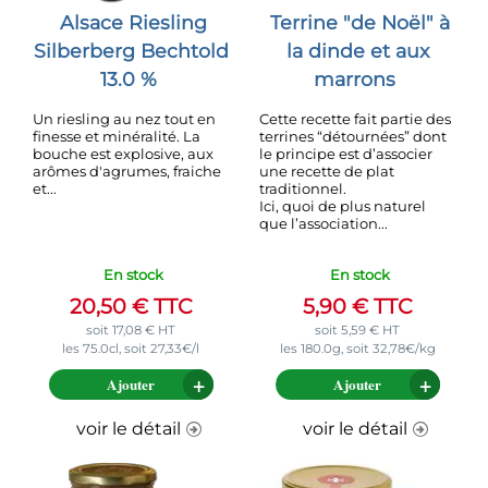
Alsace Riesling
Terrine "de Noël" à
Silberberg Bechtold
la dinde et aux
13.0 %
marrons
Un riesling au nez tout en
Cette recette fait partie des
finesse et minéralité. La
terrines “détournées” dont
bouche est explosive, aux
le principe est d’associer
arômes d'agrumes, fraiche
une recette de plat
et...
traditionnel.
Ici, quoi de plus naturel
que l’association...
En stock
En stock
20,50
€
TTC
5,90
€
TTC
soit
17,08
€
HT
soit
5,59
€
HT
les 75.0cl, soit 27,33€/l
les 180.0g, soit 32,78€/kg
Ajouter
Ajouter
voir le détail
voir le détail