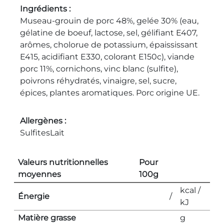
Ingrédients
Museau-grouin de porc 48%, gelée 30% (eau,
gélatine de boeuf, lactose, sel, gélifiant E407,
arômes, cholorue de potassium, épaississant
E415, acidifiant E330, colorant E150c), viande
porc 11%, cornichons, vinc blanc (sulfite),
poivrons réhydratés, vinaigre, sel, sucre,
épices, plantes aromatiques. Porc origine UE.
Allergènes
Sulfites
Lait
Valeurs nutritionnelles
Pour
moyennes
100g
kcal /
Énergie
/
kJ
Matière grasse
g