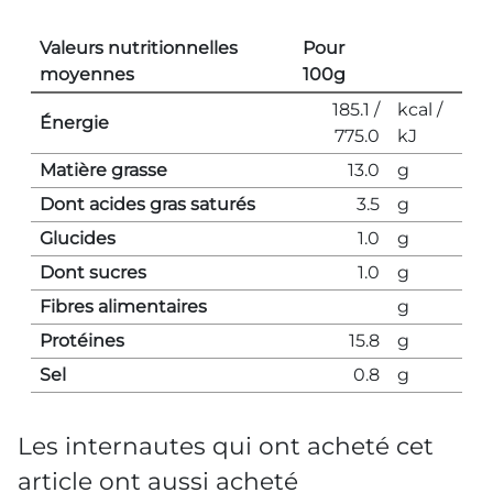
Valeurs nutritionnelles
Pour
moyennes
100g
185.1 /
kcal /
Énergie
775.0
kJ
Matière grasse
13.0
g
Dont acides gras saturés
3.5
g
Glucides
1.0
g
Dont sucres
1.0
g
Fibres alimentaires
g
Protéines
15.8
g
Sel
0.8
g
Les internautes qui ont acheté cet
article ont aussi acheté