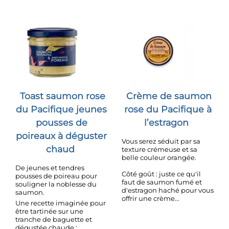
Toast saumon rose
Crème de saumon
du Pacifique jeunes
rose du Pacifique à
pousses de
l’estragon
poireaux à déguster
Vous serez séduit par sa
chaud
texture crémeuse et sa
belle couleur orangée.
De jeunes et tendres
Côté goût : juste ce qu'il
pousses de poireau pour
faut de saumon fumé et
souligner la noblesse du
d'estragon haché pour vous
saumon.
offrir une crème...
Une recette imaginée pour
être tartinée sur une
tranche de baguette et
dégustée chaude :...