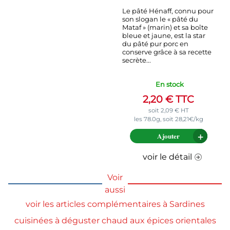
Le pâté Hénaff, connu pour
son slogan le « pâté du
Mataf » (marin) et sa boîte
bleue et jaune, est la star
du pâté pur porc en
conserve grâce à sa recette
secrète...
En stock
2,20
€
TTC
soit
2,09
€
HT
les 78.0g, soit 28,21€/kg
Ajouter
voir le détail
Voir
aussi
voir les articles complémentaires à Sardines
cuisinées à déguster chaud aux épices orientales