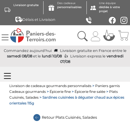
Des cadeaux
Une équipe
Livraison gratuite
personnalisables
dédiée à votre
projet
Délais et Livraison
Commandez aujourd'hui
Livraison gratuite
en France
entre le
samedi 08/08
et le
lundi 10/08
Livraison express
le
vendredi
07/08
Livraison de cadeaux gourmands personnalisés
>
Paniers garnis
Cadeaux gourmands
>
Épicerie fine
>
Épicerie fine salée
>
Plats
Cuisinés, Salades
> Sardines cuisinées à déguster chaud aux épices
orientales 115g
Retour
Plats Cuisinés, Salades