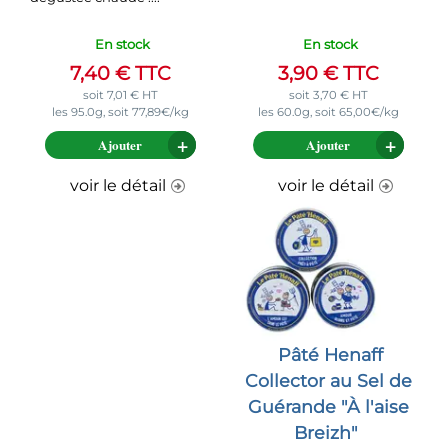
En stock
En stock
7,40
€
TTC
3,90
€
TTC
soit
7,01
€
HT
soit
3,70
€
HT
les 95.0g, soit 77,89€/kg
les 60.0g, soit 65,00€/kg
Ajouter
Ajouter
voir le détail
voir le détail
Pâté Henaff
Collector au Sel de
Guérande "À l'aise
Breizh"