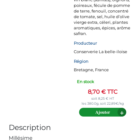
poireaux, fécule de pomme
de terre, fenouil, concentré
de tomate, sel, huile d’olive
vierge extra, céleri, plantes
aromatiques, épices, arôme
safran.
Producteur
Conserverie La belle-iloise
Région
Bretagne, France
En stock
8,70
€
TTC
soit
8,25
€
HT
les 380.0g, soit 22,89€/kg
Ajouter
Description
Millésime