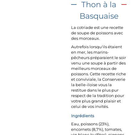
Thon à la
Basquaise
La cotriade est une recette
de soupe de poissons avec
des morceaux.
Autrefois lorsqu'ils étaient
en mer, les marins-
pêcheurs préparaient le soir
venu une soupe à partir des
meilleurs morceaux de
poissons. Cette recette riche
et conviviale, la Conserverie
la belle-iloise vous la
restitue dans le plus pur
respect de la tradition pour
votre plus grand plaisir et
celui de vos invités.
Ingrédients
Eau, poissons (23%),
encornets (8,7%), tomates,
vin blanc (sulfites), oignons,