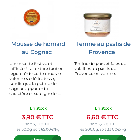
Mousse de homard
Terrine au pastis de
au Cognac
Provence
Une recette festive et
Terrine de porc et foies de
raffinée ! La texture tout en
volailles au pastis de
légèreté de cette mousse
Provence en verrine.
valorise sa délicatesse,
tandis que la pointe de
cognac apporte du
caractère et souligne les...
En stock
En stock
3,90
€
TTC
6,60
€
TTC
soit
3,70
€
HT
soit
6,26
€
HT
les 60.0g, soit 65,00€/kg
les 200.0g, soit 33,00€/kg
Ajouter
Ajouter