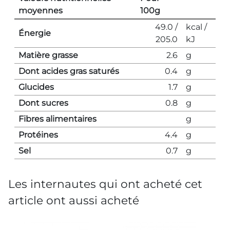
moyennes
100g
49.0 /
kcal /
Énergie
205.0
kJ
Matière grasse
2.6
g
Dont acides gras saturés
0.4
g
Glucides
1.7
g
Dont sucres
0.8
g
Fibres alimentaires
g
Protéines
4.4
g
Sel
0.7
g
Les internautes qui ont acheté cet
article ont aussi acheté