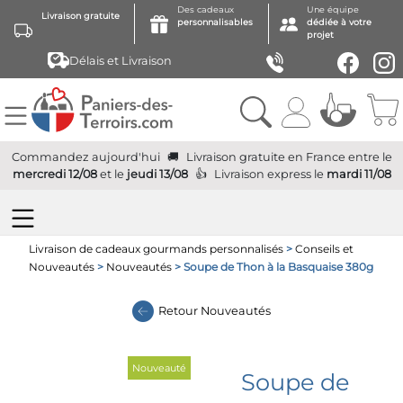
Des cadeaux
Une équipe
Livraison gratuite
personnalisables
dédiée à votre
projet
Délais et Livraison
Commandez aujourd'hui
Livraison gratuite
en France
entre le
mercredi 12/08
et le
jeudi 13/08
Livraison express
le
mardi 11/08
Livraison de cadeaux gourmands personnalisés
>
Conseils et
Nouveautés
>
Nouveautés
> Soupe de Thon à la Basquaise 380g
Retour
Nouveautés
Nouveauté
Soupe de