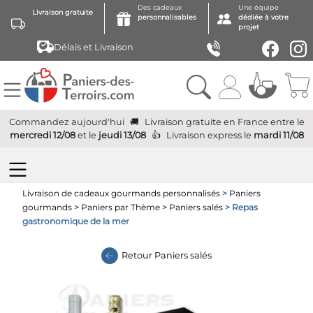
Des cadeaux
Une équipe
Livraison gratuite
personnalisables
dédiée à votre
projet
Délais et Livraison
Commandez aujourd'hui
Livraison gratuite
en France
entre le
mercredi 12/08
et le
jeudi 13/08
Livraison express
le
mardi 11/08
Livraison de cadeaux gourmands personnalisés
>
Paniers
gourmands
>
Paniers par Thème
>
Paniers salés
> Repas
gastronomique de la mer
Retour
Paniers salés