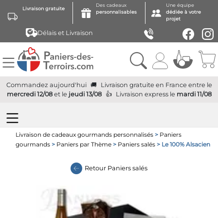
Des cadeaux
Une équipe
Livraison gratuite
personnalisables
dédiée à votre
projet
Délais et Livraison
Commandez aujourd'hui
Livraison gratuite
en France
entre le
mercredi 12/08
et le
jeudi 13/08
Livraison express
le
mardi 11/08
Livraison de cadeaux gourmands personnalisés
>
Paniers
gourmands
>
Paniers par Thème
>
Paniers salés
> Le 100% Alsacien
Retour
Paniers salés