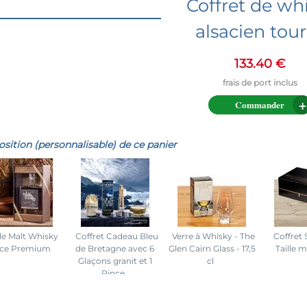
Coffret de wh
alsacien tou
133.40 €
Commander
ition (personnalisable) de ce panier
le Malt Whisky
Coffret Cadeau Bleu
Verre à Whisky - The
Coffret
ace Premium
de Bretagne avec 6
Glen Cairn Glass - 17,5
Taille 
Glaçons granit et 1
cl
Pince