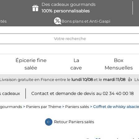
Des cadeaux
gourmands
100%
personnalisables
tés
Bons plans et Anti-Gaspi
Épicerie fine
La
Box
salée
cave
Mensuelles
Livraison gratuite
en France
entre le
lundi 10/08
et le
mardi 11/08
Li
 cadeaux
Contact et demande de devis au 02 34 40 00 18
s gourmands
>
Paniers par Thème
>
Paniers salés
> Coffret de whisky alsaci
Retour
Paniers salés