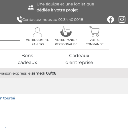
Une équipe
et une logistique
dédiée à votre projet
Contactez-nous au
02 34 40 00 18
VOTRE COMPTE
VOTRE PANIER
VOTRE
PERSONNALISÉ
COMMANDE
Bons
Cadeaux
cadeaux
d'entreprise
vraison express
le
samedi 08/08
en tourbé