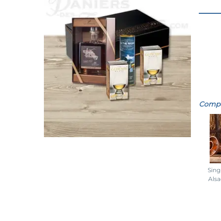
Compos
Sing
Als