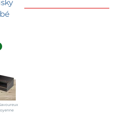
isky
rbé
 Savoureux
moyenne