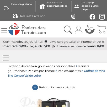
Des cadeaux
Une équipe
Livraison gratuite
personnalisables
dédiée à votre
projet
Délais et Livraison
Commandez aujourd'hui
Livraison gratuite
en France
entre le
mercredi 12/08
et le
jeudi 13/08
Livraison express
le
mardi 11/08
Livraison de cadeaux gourmands personnalisés
>
Paniers
gourmands
>
Paniers par Thème
>
Paniers apéritifs
> Coffret de Vins
Trio Centre Val de Loire
Retour
Paniers apéritifs