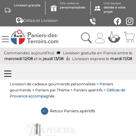
Des cadeaux
Une équipe
Livraison gratuite
personnalisables
dédiée à votre
projet
Délais et Livraison
Commandez aujourd'hui
Livraison gratuite
en France
entre le
mercredi 12/08
et le
jeudi 13/08
Livraison express
le
mardi 11/08
Livraison de cadeaux gourmands personnalisés
>
Paniers
gourmands
>
Paniers par Thème
>
Paniers apéritifs
> Délices de
Provence accompagnés
Retour
Paniers apéritifs