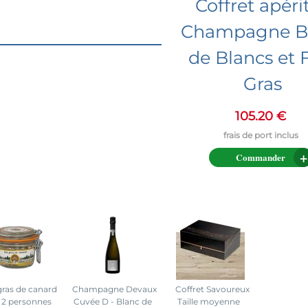
Coffret apériti
Champagne B
de Blancs et 
Gras
105.20 €
Commander
gras de canard
Champagne Devaux
Coffret Savoureux
r 2 personnes
Cuvée D - Blanc de
Taille moyenne