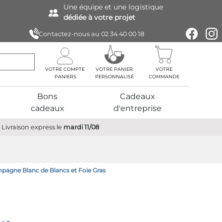
Une équipe
et une logistique
dédiée à votre projet
Contactez-nous au
02 34 40 00 18
VOTRE COMPTE
VOTRE PANIER
VOTRE
PERSONNALISÉ
COMMANDE
Bons
Cadeaux
cadeaux
d'entreprise
Livraison express
le
mardi 11/08
ampagne Blanc de Blancs et Foie Gras