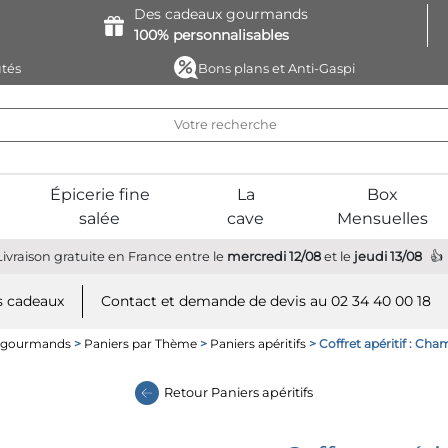
Des cadeaux
gourmands
100%
personnalisables
tés
Bons plans et Anti-Gaspi
Épicerie fine
La
Box
salée
cave
Mensuelles
Livraison gratuite
en France
entre le
mercredi 12/08
et le
jeudi 13/08
 cadeaux
Contact et demande de devis au 02 34 40 00 18
s gourmands
>
Paniers par Thème
>
Paniers apéritifs
> Coffret apéritif : Ch
Retour
Paniers apéritifs