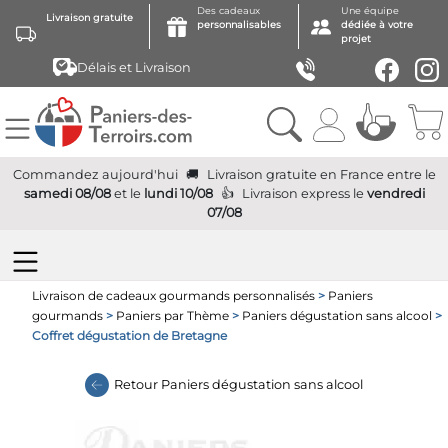
Des cadeaux
Une équipe
Livraison gratuite
personnalisables
dédiée à votre
projet
Délais et Livraison
Commandez aujourd'hui
Livraison gratuite
en France
entre le
samedi 08/08
et le
lundi 10/08
Livraison express
le
vendredi
07/08
Livraison de cadeaux gourmands personnalisés
>
Paniers
gourmands
>
Paniers par Thème
>
Paniers dégustation sans alcool
>
Coffret dégustation de Bretagne
Retour
Paniers dégustation sans alcool