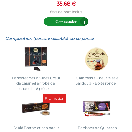
35.68 €
Commander
Composition (personnalisable) de ce panier
Le secret des druides Cœur
Caramels au beurre salé
de caramel enrobé de
Salidou® - Boite ronde
chocolat 8 pièces
Promotion
Sablé Breton et son coeur
Bonbons de Quiberon