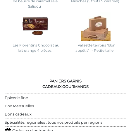
de beurre de caramel salé
Niniches (5 fruits 5 caramel)
Salidou
Les Florentins Chocolat au
Valisette terroirs "Bon
lait orange 4 pièces
appétit"
- Petite taille
PANIERS GARNIS
CADEAUX GOURMANDS
Épicerie fine
Box Mensuelles
Bons cadeaux
Spécialités régionales : tous nos produits par régions
Cadeaux d'entreprise