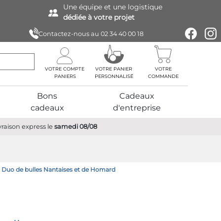
Une équipe
et une logistique
dédiée à votre projet
Contactez-nous au
02 34 40 00 18
VOTRE COMPTE
VOTRE PANIER
VOTRE
PERSONNALISÉ
COMMANDE
Bons
Cadeaux
cadeaux
d'entreprise
vraison express
le
samedi 08/08
t Duo de bulles Nantaises et de Homard