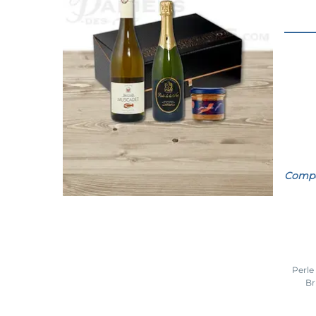
Compos
Perle
Br