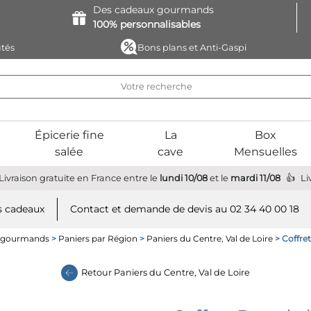
Des cadeaux
gourmands
100%
personnalisables
tés
Bons plans et Anti-Gaspi
Épicerie fine
La
Box
salée
cave
Mensuelles
Livraison gratuite
en France
entre le
lundi 10/08
et le
mardi 11/08
Li
 cadeaux
Contact et demande de devis au 02 34 40 00 18
s gourmands
>
Paniers par Région
>
Paniers du Centre, Val de Loire
> Coffre
Retour
Paniers du Centre, Val de Loire