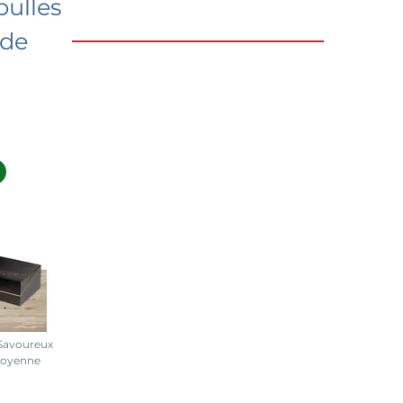
bulles
 de
 Savoureux
moyenne