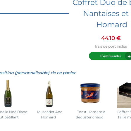
Coffret Duo de 
Nantaises et
Homard
44.10 €
Commander
ition (personnalisable) de ce panier
 de la Noë Blanc
Muscadet Aoc
Toast Homard à
Coffret
ut pétillant
Homard
déguster chaud
Taille 