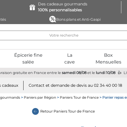
Des cadeaux
gourmands
100%
personnalisables
tés
Bons plans et Anti-Gaspi
Épicerie fine
La
Box
salée
cave
Mensuelles
vraison gratuite
en France
entre le
samedi 08/08
et le
lundi 10/08
L
 cadeaux
Contact et demande de devis au 02 34 40 00 18
s gourmands
>
Paniers par Région
>
Paniers Tour de France
> Panier repas 
Retour
Paniers Tour de France