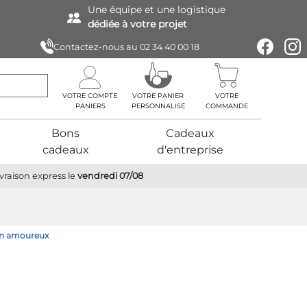
Une équipe
et une logistique
dédiée à votre projet
Contactez-nous au
02 34 40 00 18
VOTRE COMPTE
VOTRE PANIER
VOTRE
PERSONNALISÉ
COMMANDE
Bons
Cadeaux
cadeaux
d'entreprise
ivraison express
le
vendredi 07/08
en amoureux