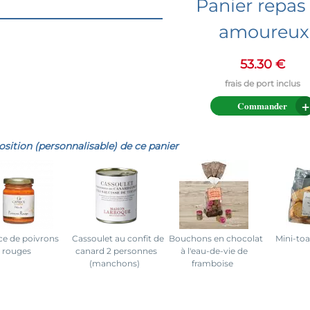
Panier repas
amoureux
53.30 €
Commander
ition (personnalisable) de ce panier
ce de poivrons
Cassoulet au confit de
Bouchons en chocolat
Mini-toas
rouges
canard 2 personnes
à l'eau-de-vie de
(manchons)
framboise