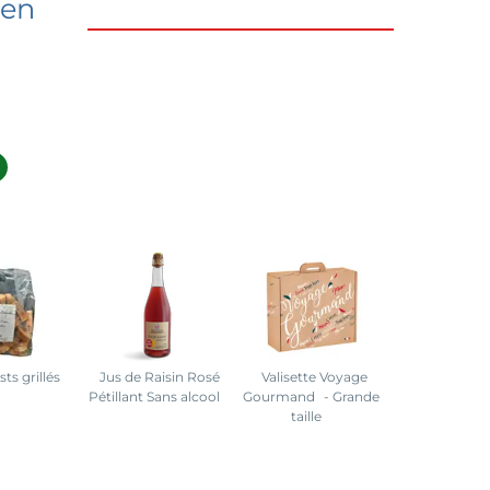
 en
ts grillés
Jus de Raisin Rosé
Valisette Voyage
Pétillant Sans alcool
Gourmand
- Grande
taille