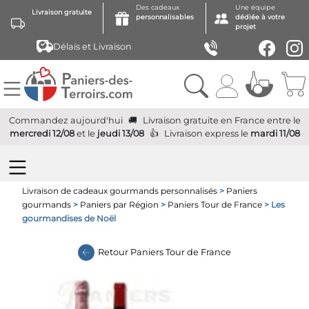
Des cadeaux
Une équipe
Livraison gratuite
personnalisables
dédiée à votre
projet
Délais et Livraison
Commandez aujourd'hui
Livraison gratuite
en France
entre le
mercredi 12/08
et le
jeudi 13/08
Livraison express
le
mardi 11/08
Livraison de cadeaux gourmands personnalisés
>
Paniers
gourmands
>
Paniers par Région
>
Paniers Tour de France
> Les
gourmandises de Noël
Retour
Paniers Tour de France