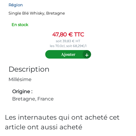
Région
Single Blé Whisky, Bretagne
En stock
47,80
€
TTC
soit
39,83
€
HT
les 70.0cl, soit 68,29€/l
Ajouter
Description
Millésime
Origine
Bretagne, France
Les internautes qui ont acheté cet
article ont aussi acheté