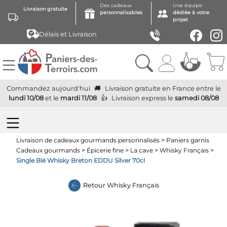
Des cadeaux
Une équipe
Livraison gratuite
personnalisables
dédiée à votre
projet
Délais et Livraison
Commandez aujourd'hui
Livraison gratuite
en France
entre le
lundi 10/08
et le
mardi 11/08
Livraison express
le
samedi 08/08
Livraison de cadeaux gourmands personnalisés
>
Paniers garnis
Cadeaux gourmands
>
Épicerie fine
>
La cave
>
Whisky Français
>
Single Blé Whisky Breton EDDU Silver 70cl
Retour
Whisky Français