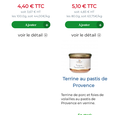
4,40
€
TTC
5,10
€
TTC
soit
3,67
€
HT
soit
4,83
€
HT
les 100.0g, soit 44,00€/kg
les 80.0g, soit 63,75€/kg
Ajouter
Ajouter
voir le détail
voir le détail
Terrine au pastis de
Provence
Terrine de porc et foies de
volailles au pastis de
Provence en verrine.
En stock