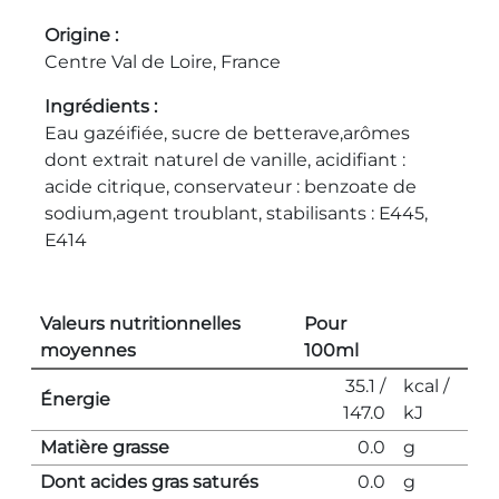
Origine
Centre Val de Loire, France
Ingrédients
Eau gazéifiée, sucre de betterave,arômes
dont extrait naturel de vanille, acidifiant :
acide citrique, conservateur : benzoate de
sodium,agent troublant, stabilisants : E445,
E414
Valeurs nutritionnelles
Pour
moyennes
100ml
35.1 /
kcal /
Énergie
147.0
kJ
Matière grasse
0.0
g
Dont acides gras saturés
0.0
g