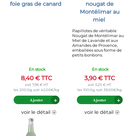
foie gras de canard
nougat de
Montélimar au
miel
Papillotes de véritable
Nougat de Montélimar au
Miel de Lavande et aux
Amandes de Provence,
emballées sous forme de
petits bonbons.
En stock
En stock
8,40
€
TTC
3,90
€
TTC
soit
7,96
€
HT
soit
3,25
€
HT
les 200.0g, soit 42,00€/kg
les 100.0g, soit 39,00€/kg
Ajouter
Ajouter
voir le détail
voir le détail