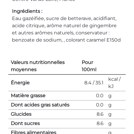
Ingrédients
Eau gazéifiée, sucre de betterave, acidifiant,
acide citrique, arôme naturel de gingembre
et autres arômes naturels, conservateur :
benzoate de sodium, , colorant caramel E150d
Valeurs nutritionnelles
Pour
moyennes
100ml
kcal /
Énergie
8.4 / 35.1
kJ
Matière grasse
0.0
g
Dont acides gras saturés
0.0
g
Glucides
8.6
g
Dont sucres
8.6
g
Fibres alimentaires
g