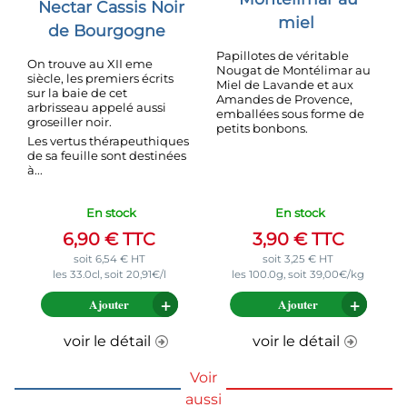
Nectar Cassis Noir
miel
de Bourgogne
Papillotes de véritable
On trouve au XII eme
Nougat de Montélimar au
siècle, les premiers écrits
Miel de Lavande et aux
sur la baie de cet
Amandes de Provence,
arbrisseau appelé aussi
emballées sous forme de
groseiller noir.
petits bonbons.
Les vertus thérapeuthiques
de sa feuille sont destinées
à...
En stock
En stock
6,90
€
TTC
3,90
€
TTC
soit
6,54
€
HT
soit
3,25
€
HT
les 33.0cl, soit 20,91€/l
les 100.0g, soit 39,00€/kg
Ajouter
Ajouter
voir le détail
voir le détail
Voir
aussi