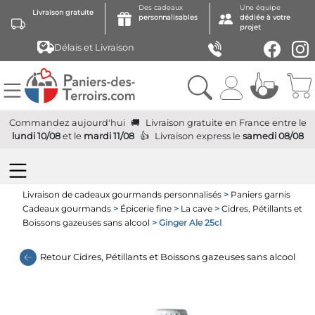
Des cadeaux
Une équipe
Livraison gratuite
personnalisables
dédiée à votre
projet
Délais et Livraison
Commandez aujourd'hui
Livraison gratuite
en France
entre le
lundi 10/08
et le
mardi 11/08
Livraison express
le
samedi 08/08
Livraison de cadeaux gourmands personnalisés
>
Paniers garnis
Cadeaux gourmands
>
Épicerie fine
>
La cave
>
Cidres, Pétillants et
Boissons gazeuses sans alcool
> Ginger Ale 25cl
Retour
Cidres, Pétillants et Boissons gazeuses sans alcool