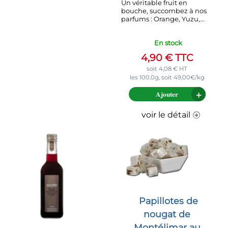
Un véritable fruit en
bouche, succombez à nos
parfums : Orange, Yuzu,...
En stock
4,90
€
TTC
soit
4,08
€
HT
les 100.0g, soit 49,00€/kg
Ajouter
voir le détail
Papillotes de
nougat de
Montélimar au