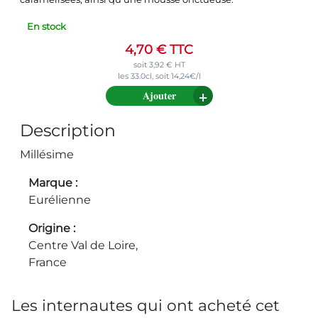
En stock
4,70
€
TTC
soit
3,92
€
HT
les 33.0cl, soit 14,24€/l
Ajouter
Description
Millésime
Marque
Eurélienne
Origine
Centre Val de Loire,
France
Les internautes qui ont acheté cet