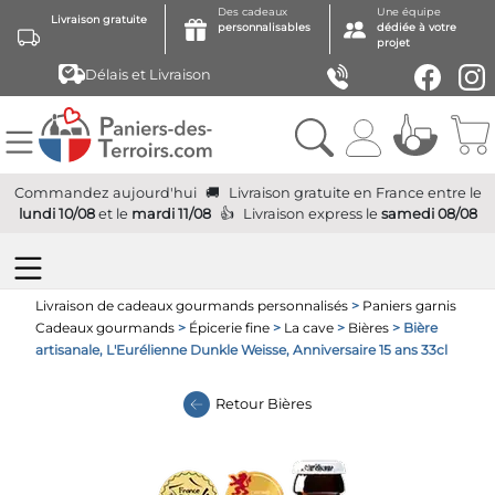
Des cadeaux
Une équipe
Livraison gratuite
personnalisables
dédiée à votre
projet
Délais et Livraison
Commandez aujourd'hui
Livraison gratuite
en France
entre le
lundi 10/08
et le
mardi 11/08
Livraison express
le
samedi 08/08
Livraison de cadeaux gourmands personnalisés
>
Paniers garnis
Cadeaux gourmands
>
Épicerie fine
>
La cave
>
Bières
> Bière
artisanale, L'Eurélienne Dunkle Weisse, Anniversaire 15 ans 33cl
Retour
Bières