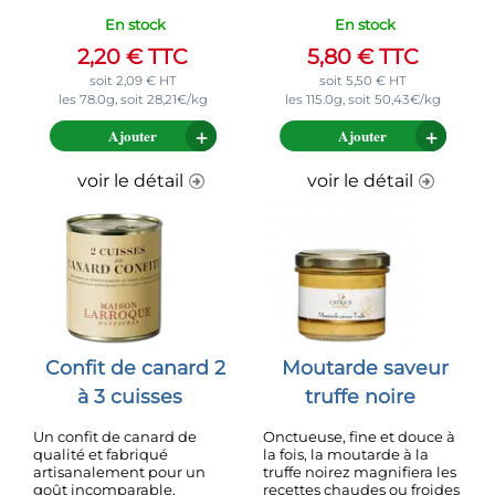
En stock
En stock
2,20
€
TTC
5,80
€
TTC
soit
2,09
€
HT
soit
5,50
€
HT
les 78.0g, soit 28,21€/kg
les 115.0g, soit 50,43€/kg
Ajouter
Ajouter
voir le détail
voir le détail
Confit de canard 2
Moutarde saveur
à 3 cuisses
truffe noire
Un confit de canard de
Onctueuse, fine et douce à
qualité et fabriqué
la fois, la moutarde à la
artisanalement pour un
truffe noirez magnifiera les
goût incomparable.
recettes chaudes ou froides