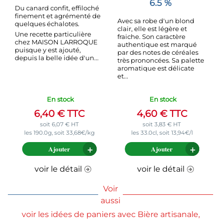
6.5 %
Du canard confit, effiloché
finement et agrémenté de
Avec sa robe d'un blond
quelques échalotes.
clair, elle est légère et
Une recette particulière
fraiche. Son caractère
chez MAISON LARROQUE
authentique est marqué
puisque y est ajouté,
par des notes de céréales
depuis la belle idée d'un...
très prononcées. Sa palette
aromatique est délicate
et...
En stock
En stock
6,40
€
TTC
4,60
€
TTC
soit
6,07
€
HT
soit
3,83
€
HT
les 190.0g, soit 33,68€/kg
les 33.0cl, soit 13,94€/l
Ajouter
Ajouter
voir le détail
voir le détail
Voir
aussi
voir les idées de paniers avec Bière artisanale,