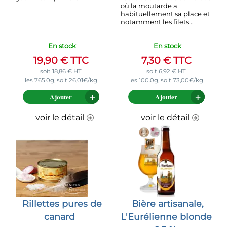
où la moutarde a
habituellement sa place et
notamment les filets...
En stock
En stock
19,90
€
TTC
7,30
€
TTC
soit
18,86
€
HT
soit
6,92
€
HT
les 765.0g, soit 26,01€/kg
les 100.0g, soit 73,00€/kg
Ajouter
Ajouter
voir le détail
voir le détail
Rillettes pures de
Bière artisanale,
canard
L'Eurélienne blonde