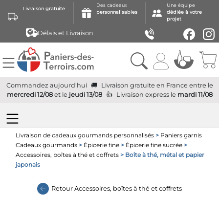
Des cadeaux
Une équipe
Livraison gratuite
personnalisables
dédiée à votre
projet
Délais et Livraison
Commandez aujourd'hui
Livraison gratuite
en France
entre le
mercredi 12/08
et le
jeudi 13/08
Livraison express
le
mardi 11/08
Livraison de cadeaux gourmands personnalisés
>
Paniers garnis
Cadeaux gourmands
>
Épicerie fine
>
Épicerie fine sucrée
>
Accessoires, boîtes à thé et coffrets
> Boîte à thé, métal et papier
japonais
Retour
Accessoires, boîtes à thé et coffrets