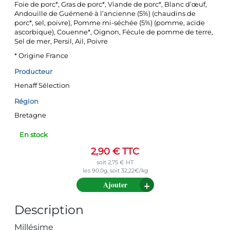
Foie de porc*, Gras de porc*, Viande de porc*, Blanc d’œuf,
Andouille de Guémené à l’ancienne (5%) (chaudins de
porc*, sel, poivre), Pomme mi-séchée (5%) (pomme, acide
ascorbique), Couenne*, Oignon, Fécule de pomme de terre,
Sel de mer, Persil, Ail, Poivre
* Origine France
Producteur
Henaff Sélection
Région
Bretagne
En stock
2,90
€
TTC
soit
2,75
€
HT
les 90.0g, soit 32,22€/kg
Ajouter
Description
Millésime