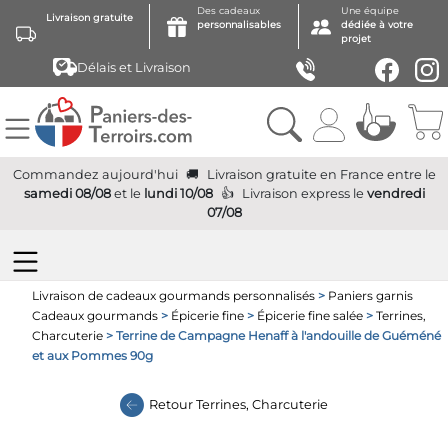
Des cadeaux
Une équipe
Livraison gratuite
personnalisables
dédiée à votre
projet
Délais et Livraison
Commandez aujourd'hui
Livraison gratuite
en France
entre le
samedi 08/08
et le
lundi 10/08
Livraison express
le
vendredi
07/08
Livraison de cadeaux gourmands personnalisés
>
Paniers garnis
Cadeaux gourmands
>
Épicerie fine
>
Épicerie fine salée
>
Terrines,
Charcuterie
> Terrine de Campagne Henaff à l'andouille de Guéméné
et aux Pommes 90g
Retour
Terrines, Charcuterie