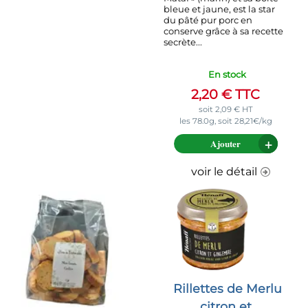
bleue et jaune, est la star
du pâté pur porc en
conserve grâce à sa recette
secrète...
En stock
2,20
€
TTC
soit
2,09
€
HT
les 78.0g, soit 28,21€/kg
Ajouter
voir le détail
Rillettes de Merlu
citron et