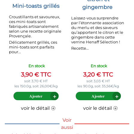
Mini-toasts grillés
gingembre
Croustillants et savoureux,
Laissez-vous surprendre
ces mini-toats sont
par l’étonnante association
fabriqués artisanalement
du merlu et des saveurs
selon une recette originale
qu’apportent le citron et le
Provençale.
gingembre dans cette
verrine Henaff Sélection !
Délicatement grillés, ces
mini-toats sont parfaits
Recette...
pour...
En stock
En stock
3,90
€
TTC
3,20
€
TTC
soit
3,70
€
HT
soit
3,03
€
HT
les 150.0g, soit 26,00€/kg
les 90.0g, soit 35,56€/kg
Ajouter
Ajouter
voir le détail
voir le détail
Voir
aussi