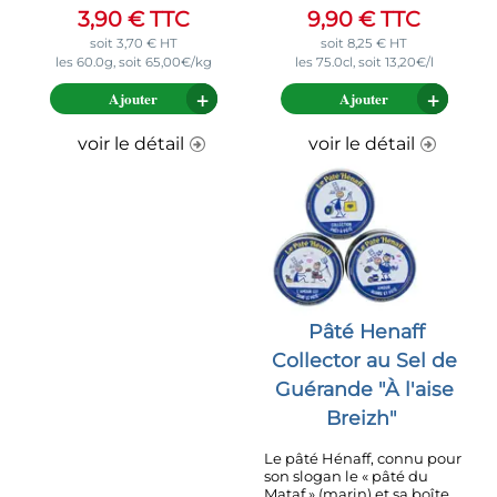
3,90
€
TTC
9,90
€
TTC
soit
3,70
€
HT
soit
8,25
€
HT
les 60.0g, soit 65,00€/kg
les 75.0cl, soit 13,20€/l
Ajouter
Ajouter
voir le détail
voir le détail
Pâté Henaff
Collector au Sel de
Guérande "À l'aise
Breizh"
Le pâté Hénaff, connu pour
son slogan le « pâté du
Mataf » (marin) et sa boîte