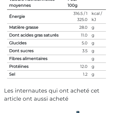
moyennes
100g
316.5 / 1
kcal /
Énergie
325.0
kJ
Matière grasse
28.0
g
Dont acides gras saturés
11.0
g
Glucides
5.0
g
Dont sucres
3.5
g
Fibres alimentaires
g
Protéines
12.0
g
Sel
1.2
g
Les internautes qui ont acheté cet
article ont aussi acheté