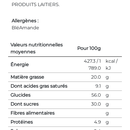
PRODUITS LAITIERS.
Allergènes
Blé
Amande
Valeurs nutritionnelles
Pour 100g
moyennes
427.3 / 1
kcal /
Énergie
789.0
kJ
Matière grasse
20.0
g
Dont acides gras saturés
9.1
g
Glucides
56.0
g
Dont sucres
30.0
g
Fibres alimentaires
g
Protéines
4.9
g