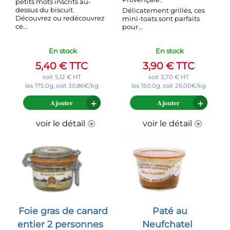
petits mots inscrits au-
dessus du biscuit.
Délicatement grillés, ces
Découvrez ou redécouvrez
mini-toats sont parfaits
ce...
pour...
En stock
En stock
5,40
€
TTC
3,90
€
TTC
soit
5,12
€
HT
soit
3,70
€
HT
les 175.0g, soit 30,86€/kg
les 150.0g, soit 26,00€/kg
Ajouter
Ajouter
voir le détail
voir le détail
Foie gras de canard
Paté au
entier 2 personnes
Neufchatel