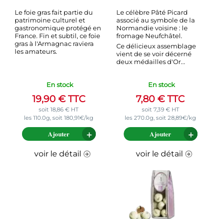
Le foie gras fait partie du
Le célèbre Pâté Picard
patrimoine culturel et
associé au symbole de la
gastronomique protégé en
Normandie voisine : le
France. Fin et subtil, ce foie
fromage Neufchâtel.
gras à l'Armagnac raviera
Ce délicieux assemblage
les amateurs.
vient de se voir décerné
deux médailles d'Or...
En stock
En stock
19,90
€
TTC
7,80
€
TTC
soit
18,86
€
HT
soit
7,39
€
HT
les 110.0g, soit 180,91€/kg
les 270.0g, soit 28,89€/kg
Ajouter
Ajouter
voir le détail
voir le détail