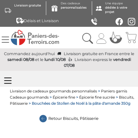
Des cadeaux
Une équipe
Livraison gratuite
personnalisables
dédiée à votre
projet
Délais et Livraison
Commandez aujourd'hui
Livraison gratuite
en France
entre le
samedi 08/08
et le
lundi 10/08
Livraison express
le
vendredi
07/08
Livraison de cadeaux gourmands personnalisés
>
Paniers garnis
Cadeaux gourmands
>
Épicerie fine
>
Épicerie fine sucrée
>
Biscuits,
Pâtisserie
> Bouchées de Stollen de Noël à la pâte d'amande 350g
Retour
Biscuits, Pâtisserie