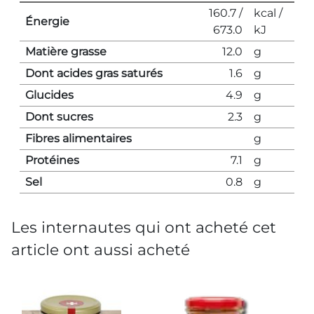
160.7 /
kcal /
Énergie
673.0
kJ
Matière grasse
12.0
g
Dont acides gras saturés
1.6
g
Glucides
4.9
g
Dont sucres
2.3
g
Fibres alimentaires
g
Protéines
7.1
g
Sel
0.8
g
Les internautes qui ont acheté cet
article ont aussi acheté