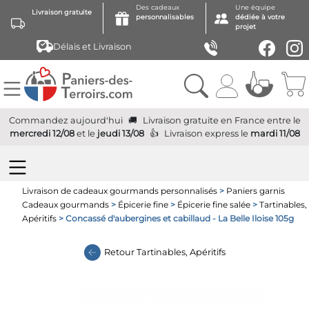
Des cadeaux
Une équipe
Livraison gratuite
personnalisables
dédiée à votre
projet
Délais et Livraison
Commandez aujourd'hui
Livraison gratuite
en France
entre le
mercredi 12/08
et le
jeudi 13/08
Livraison express
le
mardi 11/08
Livraison de cadeaux gourmands personnalisés
>
Paniers garnis
Cadeaux gourmands
>
Épicerie fine
>
Épicerie fine salée
>
Tartinables,
Apéritifs
> Concassé d'aubergines et cabillaud - La Belle Iloise 105g
Retour
Tartinables, Apéritifs