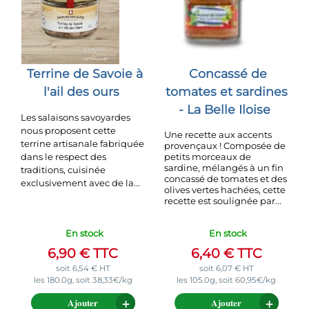
Terrine de Savoie à
Concassé de
l'ail des ours
tomates et sardines
- La Belle Iloise
Les salaisons savoyardes
nous proposent cette
Une recette aux accents
terrine artisanale fabriquée
provençaux ! Composée de
dans le respect des
petits morceaux de
sardine, mélangés à un fin
traditions, cuisinée
concassé de tomates et des
exclusivement avec de la...
olives vertes hachées, cette
recette est soulignée par...
En stock
En stock
6,90
€
TTC
6,40
€
TTC
soit
6,54
€
HT
soit
6,07
€
HT
les 180.0g, soit 38,33€/kg
les 105.0g, soit 60,95€/kg
Ajouter
Ajouter