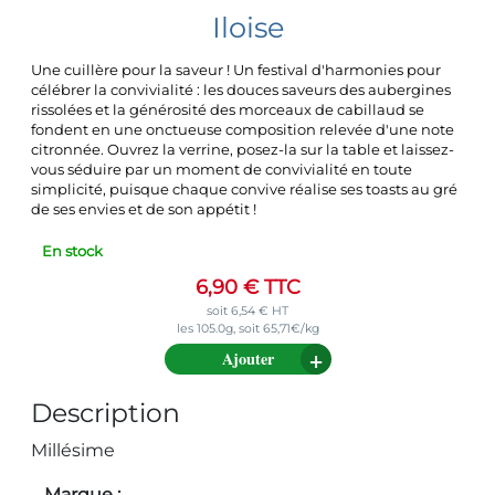
Iloise
Une cuillère pour la saveur ! Un festival d'harmonies pour
célébrer la convivialité : les douces saveurs des aubergines
rissolées et la générosité des morceaux de cabillaud se
fondent en une onctueuse composition relevée d'une note
citronnée. Ouvrez la verrine, posez-la sur la table et laissez-
vous séduire par un moment de convivialité en toute
simplicité, puisque chaque convive réalise ses toasts au gré
de ses envies et de son appétit !
En stock
6,90
€
TTC
soit
6,54
€
HT
les 105.0g, soit 65,71€/kg
Ajouter
Description
Millésime
Marque