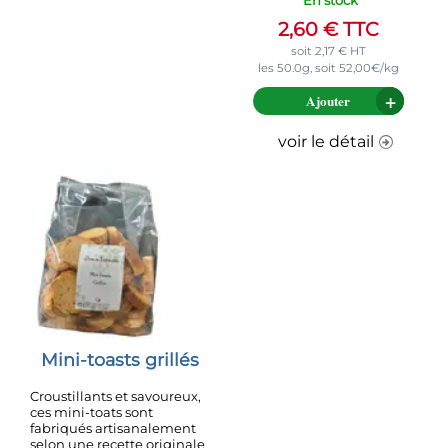
En stock
2,60
€
TTC
soit
2,17
€
HT
les 50.0g, soit 52,00€/kg
Ajouter
voir le détail
Mini-toasts grillés
Croustillants et savoureux,
ces mini-toats sont
fabriqués artisanalement
selon une recette originale