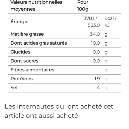
Valeurs nutritionnelles
Pour
moyennes
100g
378.1 / 1
kcal /
Énergie
583.0
kJ
Matière grasse
34.0
g
Dont acides gras saturés
10.0
g
Glucides
0.0
g
Dont sucres
0.0
g
Fibres alimentaires
g
Protéines
1.9
g
Sel
1.4
g
Les internautes qui ont acheté cet
article ont aussi acheté