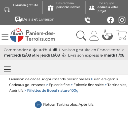
Des cadeaux
Une équipe
Livraison gratuite
personnalisables
dédiée à votre
projet
Délais et Livraison
Commandez aujourd'hui
Livraison gratuite
en France
entre le
mercredi 12/08
et le
jeudi 13/08
Livraison express
le
mardi 11/08
Livraison de cadeaux gourmands personnalisés
>
Paniers garnis
Cadeaux gourmands
>
Épicerie fine
>
Épicerie fine salée
>
Tartinables,
Apéritifs
> Rillettes de Boeuf nature 100g
Retour
Tartinables, Apéritifs