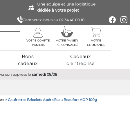
Une équipe
et une logistique
dédiée à votre projet
Contactez-nous au
02 34 40 00 18
VOTRE COMPTE
VOTRE PANIER
VOTRE
PERSONNALISÉ
COMMANDE
Bons
Cadeaux
cadeaux
d'entreprise
vraison express
le
samedi 08/08
sts
> Gaufrettes Bricelets Apéritifs au Beaufort AOP 100g