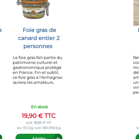
e
Foie gras de
canard entier 2
personnes
Le foie gras fait partie du
Re
patrimoine culturel et
co
gastronomique protégé
mo
en France. Fin et subtil,
dé
ce foie gras à l'Armagnac
ar
raviera les amateurs.
un
vi
pe
En stock
19,90
€
TTC
soit
18,86
€
HT
les 110.0g, soit 180,91€/kg
l
Ajouter