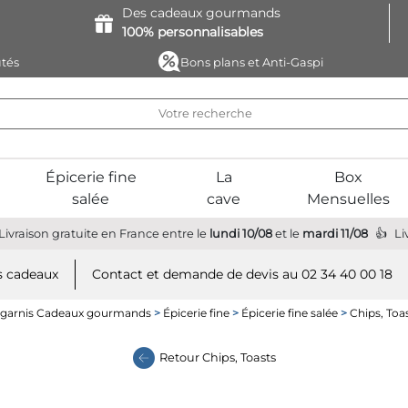
Des cadeaux
gourmands
100%
personnalisables
tés
Bons plans et Anti-Gaspi
Épicerie fine
La
Box
salée
cave
Mensuelles
Livraison gratuite
en France
entre le
lundi 10/08
et le
mardi 11/08
Li
 cadeaux
Contact et demande de devis au 02 34 40 00 18
 garnis Cadeaux gourmands
>
Épicerie fine
>
Épicerie fine salée
>
Chips, Toa
Retour
Chips, Toasts