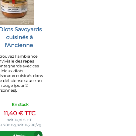
Diots Savoyards
cuisinés à
l'Ancienne
trouvez l'ambiance
nviviale des repas
ntagnards avec ces
licieux diots
tisanaux cuisinés dans
e déliciense sauce au
n rouge (pour 2
rsonnes).
En stock
11,40
€
TTC
soit
10,81
€
HT
es 700.0g, soit 16,29€/kg
Ajouter