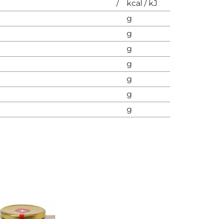
/
kcal / kJ
g
g
g
g
g
g
g