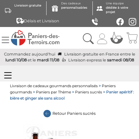
Des cadeaux
Une équipe
Livraison gratuite
personnalisables
dédiée à votre
projet
Délais et Livraison
Commandez aujourd'hui
Livraison gratuite
en France
entre le
lundi 10/08
et le
mardi 11/08
Livraison express
le
samedi 08/08
Livraison de cadeaux gourmands personnalisés
>
Paniers
gourmands
>
Paniers par Thème
>
Paniers sucrés
> Panier apéritif :
bière et ginger ale sans alcool
Retour
Paniers sucrés