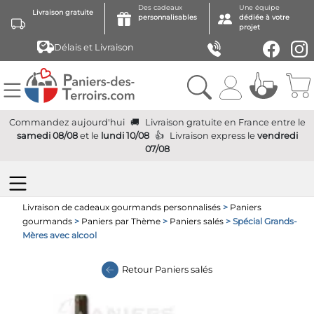
Des cadeaux
Une équipe
Livraison gratuite
personnalisables
dédiée à votre
projet
Délais et Livraison
Commandez aujourd'hui
Livraison gratuite
en France
entre le
samedi 08/08
et le
lundi 10/08
Livraison express
le
vendredi
07/08
Livraison de cadeaux gourmands personnalisés
>
Paniers
gourmands
>
Paniers par Thème
>
Paniers salés
> Spécial Grands-
Mères avec alcool
Retour
Paniers salés