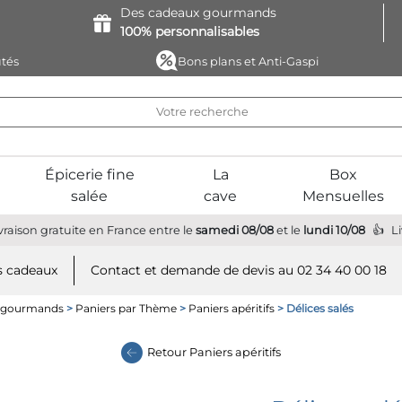
Des cadeaux
gourmands
100%
personnalisables
tés
Bons plans et Anti-Gaspi
Épicerie fine
La
Box
salée
cave
Mensuelles
vraison gratuite
en France
entre le
samedi 08/08
et le
lundi 10/08
L
 cadeaux
Contact et demande de devis au 02 34 40 00 18
s gourmands
>
Paniers par Thème
>
Paniers apéritifs
> Délices salés
Retour
Paniers apéritifs