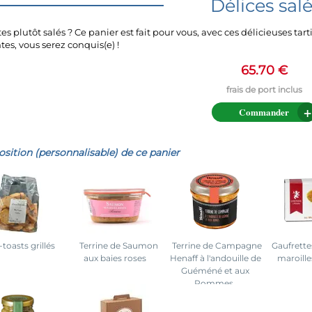
Délices sal
es plutôt salés ? Ce panier est fait pour vous, avec ces délicieuses tart
es, vous serez conquis(e) !
65.70 €
Commander
ition (personnalisable) de ce panier
-toasts grillés
Terrine de Saumon
Terrine de Campagne
Gaufrettes
aux baies roses
Henaff à l'andouille de
maroille
Guéméné et aux
Pommes