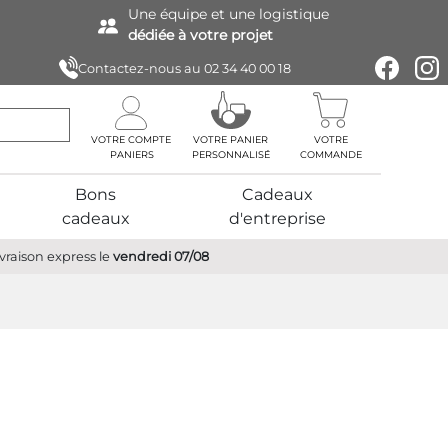
Une équipe
et une logistique
dédiée à votre projet
Contactez-nous au
02 34 40 00 18
VOTRE COMPTE
VOTRE PANIER
VOTRE
PERSONNALISÉ
COMMANDE
Bons
Cadeaux
cadeaux
d'entreprise
ivraison express
le
vendredi 07/08