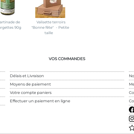
artinade de
Valisette terroirs
rgettes 90g
"Bonne fête"
- Petite
taille
VOS COMMANDES
Délais et Livraison
No
Moyens de paiement
Me
Votre compte paniers
Co
Effectuer un paiement en ligne
Co