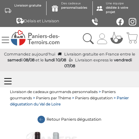
Des cadeaux
Une équipe
Livraison gratuite
personnalisables
dédiée à votre
projet
Délais et Livraison
Commandez aujourd'hui
Livraison gratuite
en France
entre le
samedi 08/08
et le
lundi 10/08
Livraison express
le
vendredi
07/08
Livraison de cadeaux gourmands personnalisés
>
Paniers
gourmands
>
Paniers par Thème
>
Paniers dégustation
> Panier
dégustation du Val de Loire
Retour
Paniers dégustation