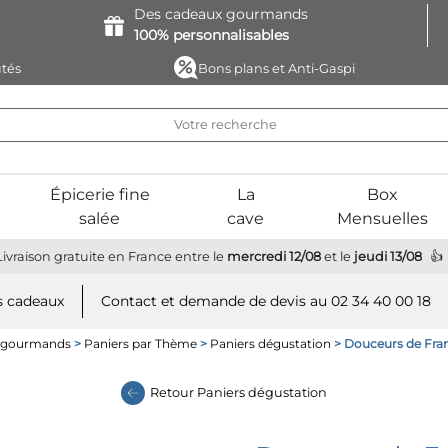
Des cadeaux
gourmands
100%
personnalisables
tés
Bons plans et Anti-Gaspi
Épicerie fine
La
Box
salée
cave
Mensuelles
Livraison gratuite
en France
entre le
mercredi 12/08
et le
jeudi 13/08
 cadeaux
Contact et demande de devis au 02 34 40 00 18
s gourmands
>
Paniers par Thème
>
Paniers dégustation
> Douceurs de Fra
Retour
Paniers dégustation