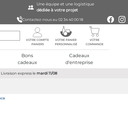
Une équipe
et une logistique
dédiée à votre projet
Contactez-nous au
02 34 40 00 18
VOTRE COMPTE
VOTRE PANIER
VOTRE
PERSONNALISÉ
COMMANDE
Bons
Cadeaux
cadeaux
d'entreprise
Livraison express
le
mardi 11/08
nce