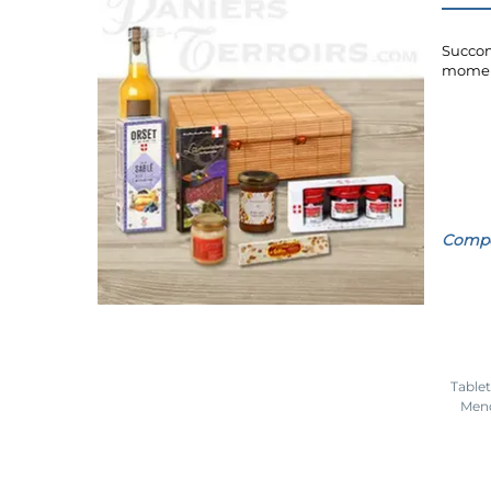
Succom
moment
Compos
Tablet
Mend