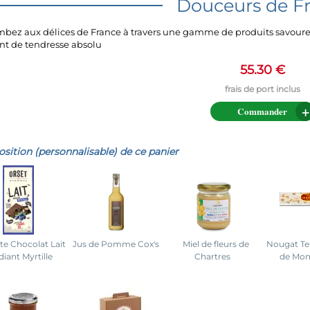
Douceurs de F
bez aux délices de France à travers une gamme de produits savoureu
 de tendresse absolu
55.30 €
Commander
ition (personnalisable) de ce panier
te Chocolat Lait
Jus de Pomme Cox's
Miel de fleurs de
Nougat Te
iant Myrtille
Chartres
de Mon