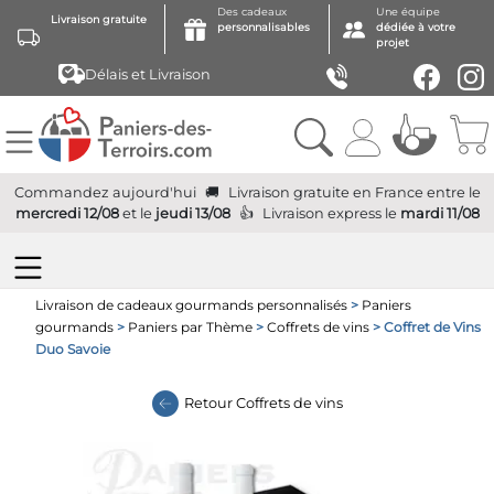
Des cadeaux
Une équipe
Livraison gratuite
personnalisables
dédiée à votre
projet
Délais et Livraison
Commandez aujourd'hui
Livraison gratuite
en France
entre le
mercredi 12/08
et le
jeudi 13/08
Livraison express
le
mardi 11/08
Livraison de cadeaux gourmands personnalisés
>
Paniers
gourmands
>
Paniers par Thème
>
Coffrets de vins
> Coffret de Vins
Duo Savoie
Retour
Coffrets de vins