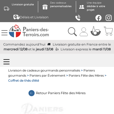
Des cadeaux
Une équipe
Livraison gratuite
personnalisables
dédiée à votre
projet
Délais et Livraison
Commandez aujourd'hui
Livraison gratuite
en France
entre le
mercredi 12/08
et le
jeudi 13/08
Livraison express
le
mardi 11/08
Livraison de cadeaux gourmands personnalisés
>
Paniers
gourmands
>
Paniers par Événement
>
Paniers Fête des Mères
>
Coffret de thés d'été
Retour
Paniers Fête des Mères