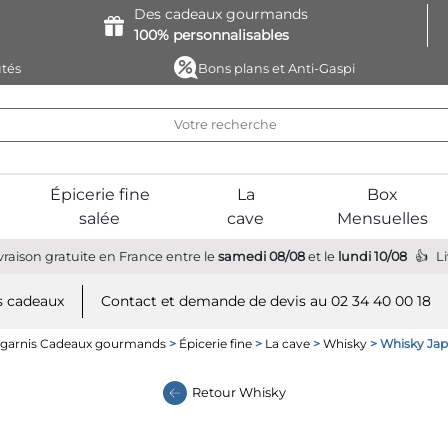
Des cadeaux
gourmands
100%
personnalisables
tés
Bons plans et Anti-Gaspi
Épicerie fine
La
Box
salée
cave
Mensuelles
vraison gratuite
en France
entre le
samedi 08/08
et le
lundi 10/08
L
 cadeaux
Contact et demande de devis au 02 34 40 00 18
 garnis Cadeaux gourmands
>
Épicerie fine
>
La cave
>
Whisky
> Whisky Jap
Retour
Whisky