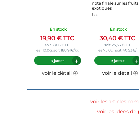
note finale sur les fruits
exotiques.
La...
En stock
En stock
19,90
€
TTC
30,40
€
TTC
soit
18,86
€
HT
soit
25,33
€
HT
les 110.0g, soit 180,91€/kg
les 75.0cl, soit 40,53€/l
Ajouter
Ajouter
voir le détail
voir le détail
voir les articles c
voir les idées d