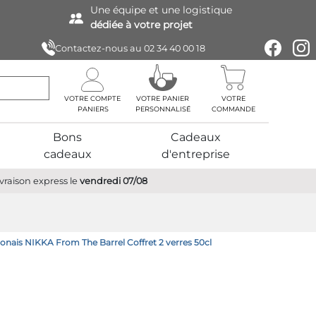
Une équipe
et une logistique
dédiée à votre projet
Contactez-nous au
02 34 40 00 18
VOTRE COMPTE
VOTRE PANIER
VOTRE
PERSONNALISÉ
COMMANDE
Bons
Cadeaux
cadeaux
d'entreprise
ivraison express
le
vendredi 07/08
onais NIKKA From The Barrel Coffret 2 verres 50cl