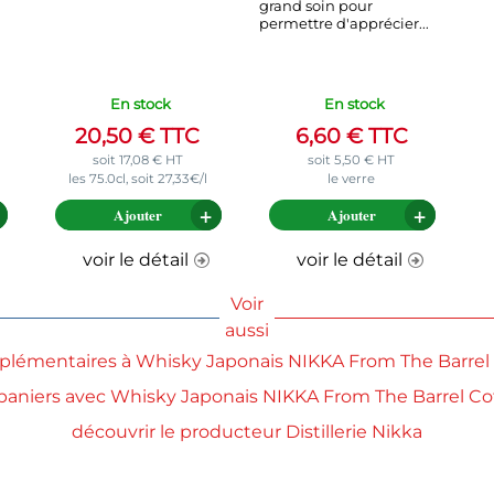
grand soin pour
permettre d'apprécier...
En stock
En stock
20,50
€
TTC
6,60
€
TTC
soit
17,08
€
HT
soit
5,50
€
HT
les 75.0cl, soit 27,33€/l
le verre
Ajouter
Ajouter
voir le détail
voir le détail
Voir
aussi
omplémentaires à Whisky Japonais NIKKA From The Barrel C
e paniers avec Whisky Japonais NIKKA From The Barrel Coff
découvrir le producteur Distillerie Nikka