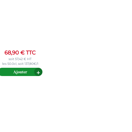
68,90
€
TTC
soit
57,42
€
HT
les 50.0cl, soit 137,80€/l
Ajouter