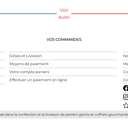
Voir
aussi
VOS COMMANDES
Délais et Livraison
No
Moyens de paiement
Me
Votre compte paniers
Co
Effectuer un paiement en ligne
Co
isée dans la confection et la livraison de paniers garnis et coffrets gourman
L'abus d'alcool est dangereux pour la santé. A consommer avec modération