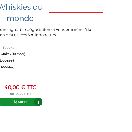
Whiskies du
monde
e une agréable dégustation et vous emmène à la
on grâce à ces 5 mignonettes.
)
- Ecosse)
Malt - Japon)
 Ecosse)
 Ecosse)
40,00
€
TTC
soit
33,33
€
HT
Ajouter