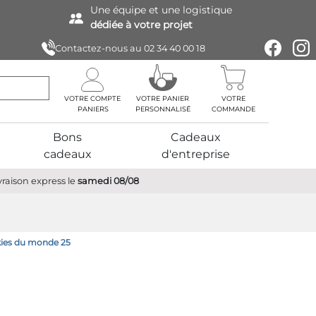
Une équipe
et une logistique
dédiée à votre projet
Contactez-nous au
02 34 40 00 18
VOTRE COMPTE
VOTRE PANIER
VOTRE
PERSONNALISÉ
COMMANDE
Bons
Cadeaux
cadeaux
d'entreprise
vraison express
le
samedi 08/08
ies du monde 25