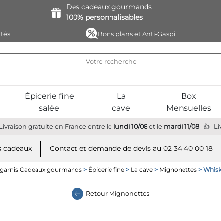
Des cadeaux
gourmands
100%
personnalisables
tés
Bons plans et Anti-Gaspi
Épicerie fine
La
Box
salée
cave
Mensuelles
Livraison gratuite
en France
entre le
lundi 10/08
et le
mardi 11/08
Li
 cadeaux
Contact et demande de devis au 02 34 40 00 18
 garnis Cadeaux gourmands
>
Épicerie fine
>
La cave
>
Mignonettes
> Whisk
Retour
Mignonettes