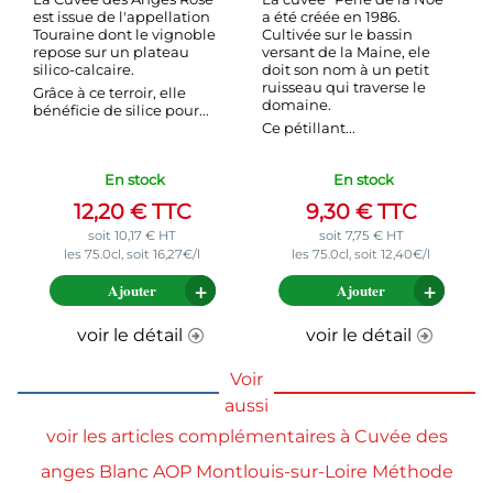
est issue de l'appellation
a été créée en 1986.
Touraine dont le vignoble
Cultivée sur le bassin
repose sur un plateau
versant de la Maine, ele
silico-calcaire.
doit son nom à un petit
ruisseau qui traverse le
Grâce à ce terroir, elle
domaine.
bénéficie de silice pour...
Ce pétillant...
En stock
En stock
12,20
€
TTC
9,30
€
TTC
soit
10,17
€
HT
soit
7,75
€
HT
les 75.0cl, soit 16,27€/l
les 75.0cl, soit 12,40€/l
Ajouter
Ajouter
voir le détail
voir le détail
Voir
aussi
voir les articles complémentaires à Cuvée des
anges Blanc AOP Montlouis-sur-Loire Méthode