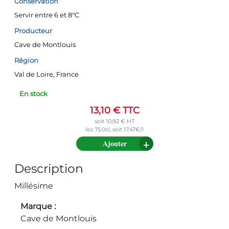
Conservation
Servir entre 6 et 8°C
Producteur
Cave de Montlouis
Région
Val de Loire, France
En stock
13,10
€
TTC
soit
10,92
€
HT
les 75.0cl, soit 17,47€/l
Ajouter
Description
Millésime
Marque
Cave de Montlouis