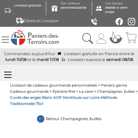
Des cadeaux
Une équipe
Livraison gratuite
personnalisables
dédiée à votre
projet
Délais et Livraison
Commandez aujourd'hui
Livraison gratuite
en France
entre le
lundi 10/08
et le
mardi 11/08
Livraison express
le
samedi 08/08
Livraison de cadeaux gourmands personnalisés
>
Paniers garnis
Cadeaux gourmands
>
Épicerie fine
>
La cave
>
Champagnes, bulles
>
Cuvée des anges Blanc AOP Montlouis-sur-Loire Méthode
Traditionnelle 75cl
Retour
Champagnes, bulles