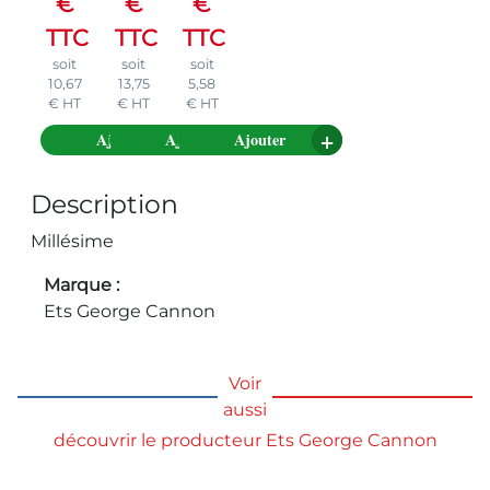
€
€
€
TTC
TTC
TTC
soit
soit
soit
10,67
13,75
5,58
€
HT
€
HT
€
HT
Ajouter
Ajouter
Ajouter
Description
Millésime
Marque
Ets George Cannon
Voir
aussi
découvrir le producteur Ets George Cannon