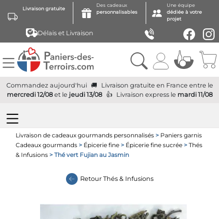
Des cadeaux
Une équipe
Livraison gratuite
personnalisables
dédiée à votre
projet
Délais et Livraison
Commandez aujourd'hui
Livraison gratuite
en France
entre le
mercredi 12/08
et le
jeudi 13/08
Livraison express
le
mardi 11/08
Livraison de cadeaux gourmands personnalisés
>
Paniers garnis
Cadeaux gourmands
>
Épicerie fine
>
Épicerie fine sucrée
>
Thés
& Infusions
> Thé vert Fujian au Jasmin
Retour
Thés & Infusions