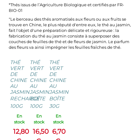
*Thés issus de l’Agriculture Biologique et certifiés par FR-
BIO-01
"Le berceau des thés aromatisés aux fleurs ou aux fruits se
trouve en Chine, le plus réputé d'entre eux, le thé au jasmin,
fait l'objet d'une préparation délicate et rigoureuse : la
fabrication du thé au jasmin consiste à superposer des
couches de feuilles de thé et de fleurs de jasmin. Le parfum
des fleurs va ainsi imprégner les feuilles fraîches de thé.
THÉ
THÉ
THÉ
VERT
VERT
VERT
DE
DE
DE
CHINE
CHINE
CHINE
AU
AU
AU
JASMIN
JASMIN
JASMIN
RECHARGE
BOÎTE
BOÎTE
100G
100G
30G
En
En
En
stock
stock
stock
12,80
16,50
6,70