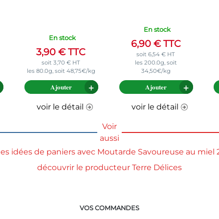
En stock
En stock
6,90
€
TTC
3,90
€
TTC
soit
6,54
€
HT
soit
3,70
€
HT
les 200.0g, soit
les 80.0g, soit 48,75€/kg
34,50€/kg
Ajouter
Ajouter
voir le détail
voir le détail
Voir
aussi
 les idées de paniers avec Moutarde Savoureuse au miel
découvrir le producteur Terre Délices
VOS COMMANDES