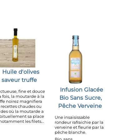
Huile d'olives
saveur truffe
Infusion Glacée
ctueuse, fine et douce
a fois, la moutarde à la
Bio Sans Sucre,
uffe noirez magnifiera
Pêche Verveine
s recettes chaudes ou
oides où la moutarde a
bituellement sa place
Une insaisissable
notamment les filets...
rondeur rafraichie par la
verveine et fleurie par la
pêche blanche.
Bio, sans...