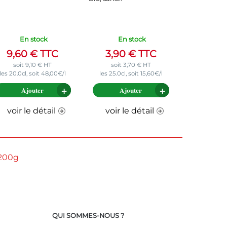
En stock
En stock
9,60
€
TTC
3,90
€
TTC
soit
9,10
€
HT
soit
3,70
€
HT
les 20.0cl, soit 48,00€/l
les 25.0cl, soit 15,60€/l
Ajouter
Ajouter
voir le détail
voir le détail
 200g
QUI SOMMES-NOUS ?