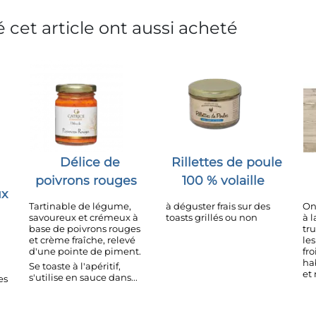
 cet article ont aussi acheté
Délice de
Rillettes de poule
poivrons rouges
100 % volaille
ux
Tartinable de légume,
à déguster frais sur des
On
savoureux et crémeux à
toasts grillés ou non
à l
base de poivrons rouges
tr
et crème fraîche, relevé
le
d'une pointe de piment.
fr
ha
Se toaste à l'apéritif,
et 
s'utilise en sauce dans...
es