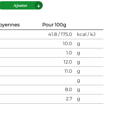
Ajouter
moyennes
Pour 100g
41.8 / 175.0
kcal / kJ
10.0
g
1.0
g
12.0
g
11.0
g
g
8.0
g
2.7
g