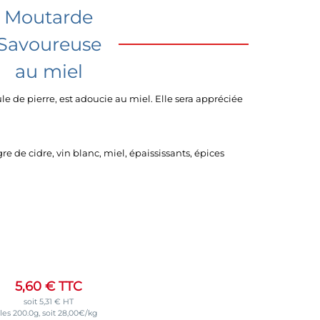
Moutarde
Savoureuse
au miel
e de pierre, est adoucie au miel. Elle sera appréciée
e de cidre, vin blanc, miel, épaississants, épices
5,60
€
TTC
soit
5,31
€
HT
les 200.0g, soit 28,00€/kg