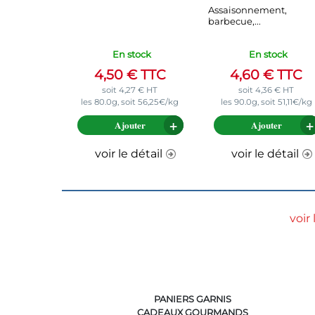
Assaisonnement,
barbecue,...
En stock
En stock
4,50
€
TTC
4,60
€
TTC
soit
4,27
€
HT
soit
4,36
€
HT
les 80.0g, soit 56,25€/kg
les 90.0g, soit 51,11€/kg
Ajouter
Ajouter
voir le détail
voir le détail
voir
PANIERS GARNIS
CADEAUX GOURMANDS