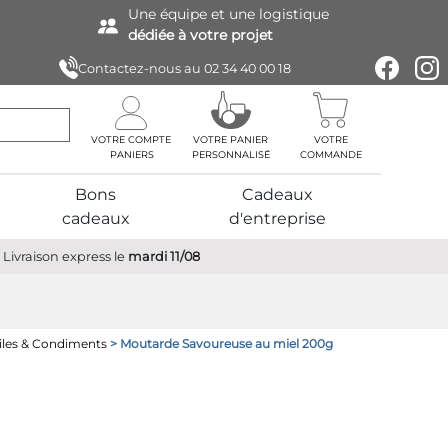
Une équipe
et une logistique
dédiée à votre projet
Contactez-nous au
02 34 40 00 18
VOTRE COMPTE
VOTRE PANIER
VOTRE
PERSONNALISÉ
COMMANDE
Bons
Cadeaux
cadeaux
d'entreprise
Livraison express
le
mardi 11/08
iles & Condiments
> Moutarde Savoureuse au miel 200g