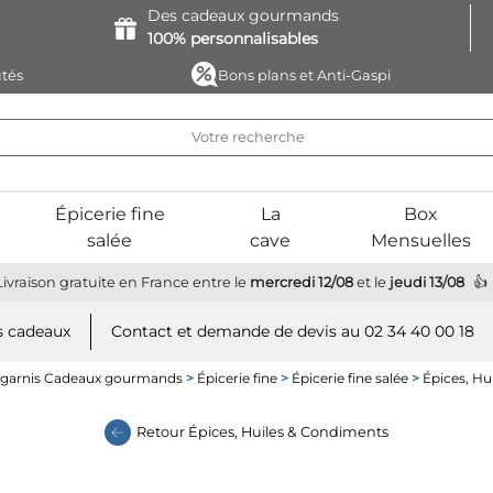
Des cadeaux
gourmands
100%
personnalisables
tés
Bons plans et Anti-Gaspi
Épicerie fine
La
Box
salée
cave
Mensuelles
Livraison gratuite
en France
entre le
mercredi 12/08
et le
jeudi 13/08
 cadeaux
Contact et demande de devis au 02 34 40 00 18
 garnis Cadeaux gourmands
>
Épicerie fine
>
Épicerie fine salée
>
Épices, Hu
Retour
Épices, Huiles & Condiments